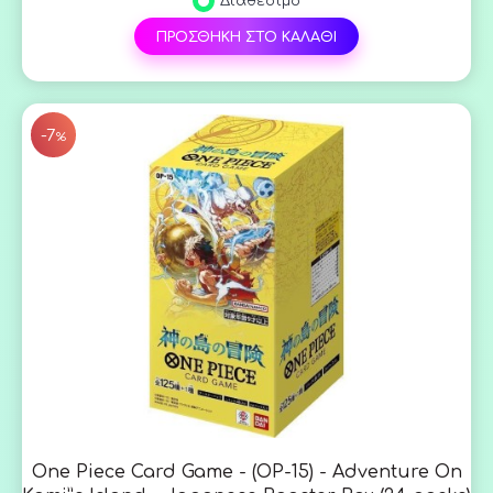
Διαθέσιμο
ΠΡΟΣΘΗΚΗ ΣΤΟ ΚΑΛΑΘΙ
SAL
-7
%
One Piece Card Game - (OP-15) - Adventure On