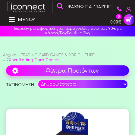
0
ΜΕΝΟΥ
0,00€
Δωρεάν μεταφορικά για παραγγελίες άνω των 90€ με
κάρτα/PayPal έως 2kg
Αρχική
TRADING CARD GAMES & POP CULTURE
Other Trading Card Games
Φίλτρα Προϊόντων
ΤΑΞΙΝΟΜΗΣΗ: