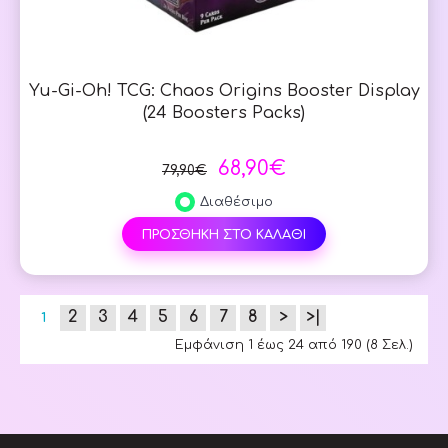
Yu-Gi-Oh! TCG: Chaos Origins Booster Display
(24 Boosters Packs)
68,90€
79,90€
Διαθέσιμο
ΠΡΟΣΘΗΚΗ ΣΤΟ ΚΑΛΑΘΙ
2
3
4
5
6
7
8
>
>|
1
Εμφάνιση 1 έως 24 από 190 (8 Σελ.)