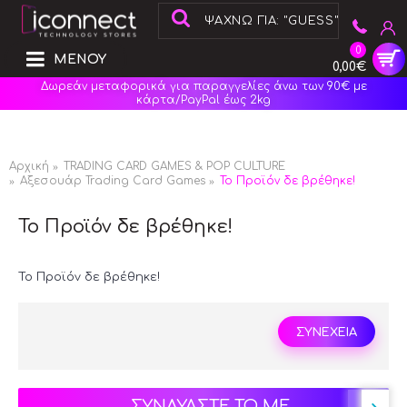
0
ΜΕΝΟΥ
0,00€
Δωρεάν μεταφορικά για παραγγελίες άνω των 90€ με
κάρτα/PayPal έως 2kg
Αρχική
TRADING CARD GAMES & POP CULTURE
Αξεσουάρ Trading Card Games
Το Προϊόν δε βρέθηκε!
Το Προϊόν δε βρέθηκε!
Το Προϊόν δε βρέθηκε!
ΣΥΝΕΧΕΙΑ
ΣΥΝΔΥΑΣΤΕ ΤΟ ΜΕ