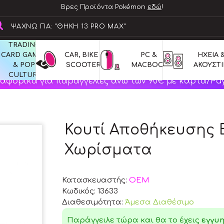
Βρες Προϊόντα Pokémon
εδώ
!
TRADING 
CARD GAMES 
CAR, BIKE & 
PC & 
ΗΧΕΙΑ &
& POP 
SCOOTERS
MACBOOK
ΑΚΟΥΣΤΙ
CULTURE
αφορικά για παραγγελίες άνω των 90€ με κάρτα/Pay
Κουτί Αποθήκευσης Bu
Χωρίσματα
Κατασκευαστής:
OEM
Κωδικός:
13633
Διαθεσιμότητα:
Άμεσα Διαθέσιμο
Παράγγειλε τώρα και θα το έχεις
εγγυ