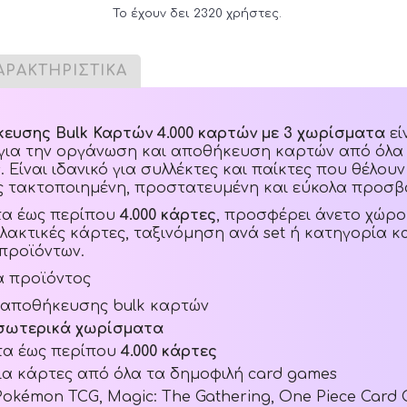
Το έχουν δει 2320 χρήστες.
ΑΡΑΚΤΗΡΙΣΤΙΚΑ
κευσης Bulk Καρτών 4.000 καρτών με 3 χωρίσματα
εί
 για την οργάνωση και αποθήκευση καρτών από όλα
 Είναι ιδανικό για συλλέκτες και παίκτες που θέλου
ς τακτοποιημένη, προστατευμένη και εύκολα προσβ
τα έως περίπου
4.000 κάρτες
, προσφέρει άνετο χώρο 
λλακτικές κάρτες, ταξινόμηση ανά set ή κατηγορία κ
προϊόντων.
ά προϊόντος
 αποθήκευσης bulk καρτών
εσωτερικά χωρίσματα
τα έως περίπου
4.000 κάρτες
ια κάρτες από όλα τα δημοφιλή card games
 Pokémon TCG, Magic: The Gathering, One Piece Card 