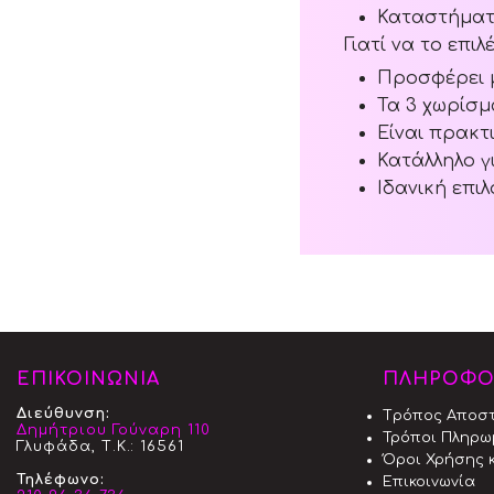
Καταστήματα
Γιατί να το επιλ
Προσφέρει μ
Τα 3 χωρίσ
Είναι πρακτ
Κατάλληλο γ
Ιδανική επι
ΕΠΙΚΟΙΝΩΝΙΑ
ΠΛΗΡΟΦΟ
Διεύθυνση:
Tρόπος Aποσ
Δημήτριου Γούναρη 110
Τρόποι Πληρω
Γλυφάδα, Τ.Κ.: 16561
Όροι Χρήσης κ
Τηλέφωνο:
Επικοινωνία