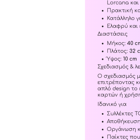
Lorcana και
Πρακτική κ
Κατάλληλο γι
Ελαφρύ και
Διαστάσεις
Μήκος:
40 c
Πλάτος:
32 
Ύψος:
10 cm
Σχεδιασμός & λ
Ο σχεδιασμός μ
επιτρέποντας κα
απλό design το
καρτών ή χρήση
Ιδανικό για
Συλλέκτες T
Αποθήκευση
Οργάνωση κ
Παίκτες που