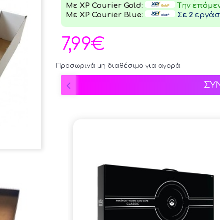
Με XP Courier Gold:
Tην
επόμε
Με XP Courier Blue:
Σε 2
εργάσι
7,99€
Προσωρινά μη διαθέσιμο για αγορά.
ΣΥ