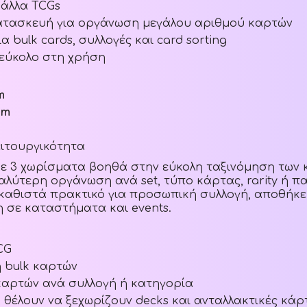
 άλλα TCGs
ατασκευή για οργάνωση μεγάλου αριθμού καρτών
α bulk cards, συλλογές και card sorting
 εύκολο στη χρήση
m
cm
ειτουργικότητα
ε 3 χωρίσματα βοηθά στην εύκολη ταξινόμηση των 
λύτερη οργάνωση ανά set, τύπο κάρτας, rarity ή παιχ
 καθιστά πρακτικό για προσωπική συλλογή, αποθήκε
 σε καταστήματα και events.
CG
 bulk καρτών
αρτών ανά συλλογή ή κατηγορία
 θέλουν να ξεχωρίζουν decks και ανταλλακτικές κάρ