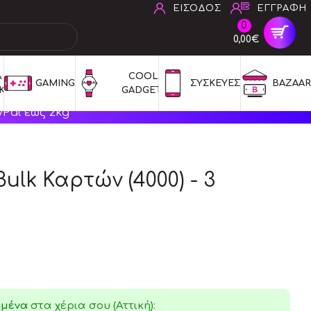
ΕΙΣΟΔΟΣ
ΕΓΓΡΑΦΗ
0
0,00€
 
COOL 
GAMING
ΣΥΣΚΕΥΕΣ
BAZAAR
ΚΑ
GADGETS
Pal έως 2kg
lk Καρτών (4000) - 3
ημένα
στα χέρια σου (Αττική):