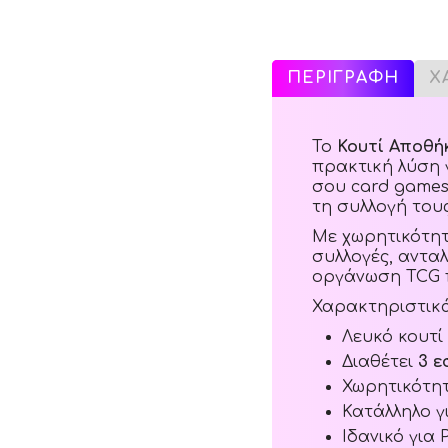
ΠΕΡΙΓΡΑΦΗ
Χ
Το
Κουτί Αποθή
πρακτική λύση
σου card games.
τη συλλογή του
Με χωρητικότη
συλλογές, αντα
οργάνωση TCG 
Χαρακτηριστικ
Λευκό κουτί
Διαθέτει
3 
Χωρητικότη
Κατάλληλο γ
Ιδανικό για