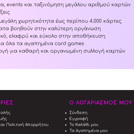
, events και ταξινόμηση μεγάλου αριθμού καρτών
έξεις
εγάλη χωρητικότητα έως περίπου 4.000 κάρτες
ματα βοηθούν στην καλύτερη οργάνωση
ικό, ελαφρύ και εύκολο στην αποθήκευση
ια όλα τα αγαπημένα card games
λογή για καθαρή και οργανωμένη συλλογή καρτών
ΡΙΕΣ
Ο ΛΟΓΑΡΙΑΣΜΟΣ ΜΟΥ
τολής
Σύνδεση
μής
Εγγραφή
αι Πολιτική Απορρήτου
Το Καλάθι μου
Τα Αγαπημένα μου