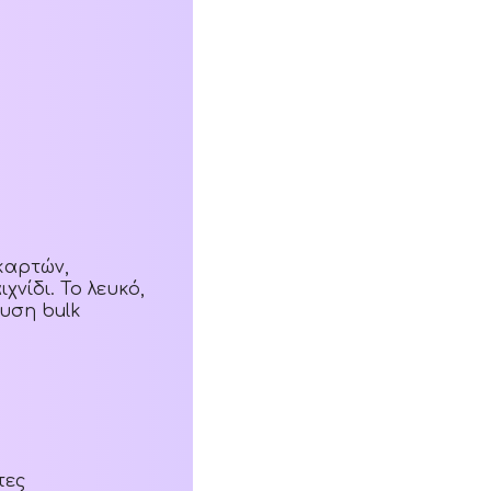
καρτών,
νίδι. Το λευκό,
υση bulk
τες