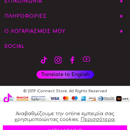
ΕΠΙΚΟΙΝΩΝΙΑ
ΠΛΗΡΟΦΟΡΙΕΣ
Ο ΛΟΓΑΡΙΑΣΜΟΣ ΜΟΥ
SOCIAL
Translate to English
© 2019 iConnect Store. All Rights Reserved
Αναβαθμίζουμε την online εμπειρία σας
χρησιμοποιώντας cookies.
Περισσότερα
.