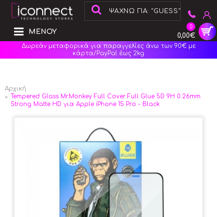
0
ΜΕΝΟΥ
0,00€
Δωρεάν μεταφορικά για παραγγελίες άνω των 90€ με
κάρτα/PayPal έως 2kg
Αρχική
Tempered Glass Mr.Monkey Full Cover Full Glue 5D 9H 0.26mm
Strong Matte HD για Apple iPhone 15 Pro - Black