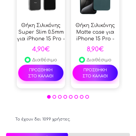
Θήκη Σιλικόνης
Θήκη Σιλικόνης
Θή
Super Slim 0.5mm
Matte case για
Ma
για iPhone 15 Pro -
iPhone 15 Pro -
iP
Clear
Forest Green
4,90€
8,90€
Διαθέσιμο
Διαθέσιμο
ΠΡΟΣΘΗΚΗ
ΠΡΟΣΘΗΚΗ
ΣΤΟ ΚΑΛΑΘΙ
ΣΤΟ ΚΑΛΑΘΙ
Το έχουν δει 1099 χρήστες.