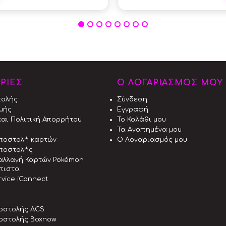
ΡΙΕΣ
Ο ΛΟΓΑΡΙΑΣΜΟΣ ΜΟΥ
τολής
Σύνδεση
μής
Εγγραφή
αι Πολιτική Απορρήτου
Το Καλάθι μου
Τα Αγαπημένα μου
αποστολή καρτών
Ο Λογαριασμός μου
ποστολής
αλλαγή Καρτών Pokémon
όπιστα
vice iConnect
οστολής ACS
οστολής Boxnow