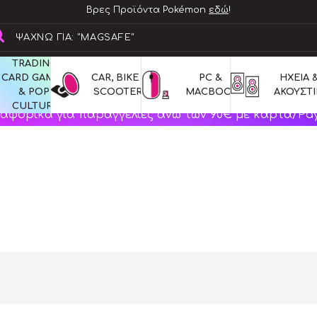
Βρες Προϊόντα Pokémon
εδώ
!
TRADING 
CARD GAMES 
CAR, BIKE & 
PC & 
ΗΧΕΙΑ &
& POP 
SCOOTERS
MACBOOK
ΑΚΟΥΣΤΙ
CULTURE
αφορικά για παραγγελίες άνω των 90€ με κάρτα/Pay