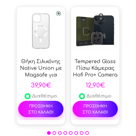
Θήκη Σιλικόνης
Tempered Glass
Te
Native Union με
Πίσω Κάμερας
Π
Magsafe για
Hofi Pro+ Camera
O
iPhone 15 - Clear
Camring Cover για
App
39,90€
12,90€
το iPhone 14/15 &
1
14 Plus/15 Plus -
Διαθέσιμο
Διαθέσιμο
Black
ΠΡΟΣΘΗΚΗ
ΠΡΟΣΘΗΚΗ
ΣΤΟ ΚΑΛΑΘΙ
ΣΤΟ ΚΑΛΑΘΙ