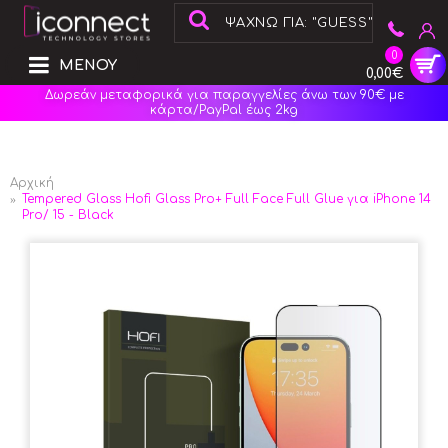
0
ΜΕΝΟΥ
0,00€
Δωρεάν μεταφορικά για παραγγελίες άνω των 90€ με
κάρτα/PayPal έως 2kg
Αρχική
Tempered Glass Hofi Glass Pro+ Full Face Full Glue για iPhone 14
Pro/ 15 - Black