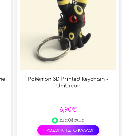
me
Pokémon 3D Printed Keychain -
Pok
Umbreon
6,90€
Διαθέσιμο
ΠΡΟΣΘΗΚΗ ΣΤΟ ΚΑΛΑΘΙ