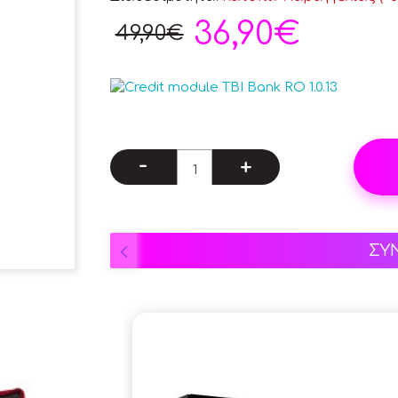
36,90€
49,90€
-
+
ΣΥ