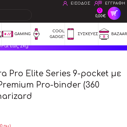
ΕΙΣΟΔΟΣ
ΕΓΓΡΑΦΗ
0
0,00€
 
COOL 
GAMING
ΣΥΣΚΕΥΕΣ
BAZAAR
ΚΑ
GADGETS
Pal έως 2kg
 Pro Elite Series 9-pocket με
remium Pro-binder (360
harizard
 ημ.)