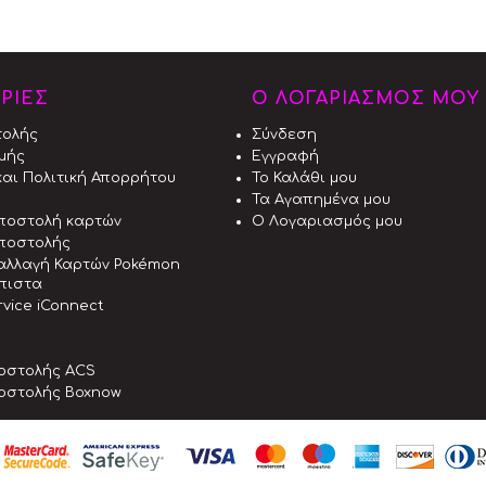
ΡΙΕΣ
Ο ΛΟΓΑΡΙΑΣΜΟΣ ΜΟΥ
τολής
Σύνδεση
μής
Εγγραφή
αι Πολιτική Απορρήτου
Το Καλάθι μου
Τα Αγαπημένα μου
αποστολή καρτών
Ο Λογαριασμός μου
ποστολής
αλλαγή Καρτών Pokémon
όπιστα
vice iConnect
οστολής ACS
οστολής Boxnow