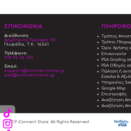
ΕΠΙΚΟΙΝΩΝΙΑ
ΠΛΗΡΟΦΟ
Διεύθυνση:
Tρόπος Aποσ
Δημήτριου Γούναρη 110
Τρόποι Πληρω
Γλυφάδα, Τ.Κ.: 16561
Όροι Χρήσης κ
Τηλέφωνο:
Επικοινωνία
210 96 36 736
PSA Grading 
PSA Οδηγός α
Email:
support@iconnectstore.gr
Πώληση ή αντ
psa@iconnectstore.gr
Εύκολα & Αξι
Υπηρεσίες Ser
Google Map
Επιστροφές
Αναζήτηση Απ
Αναζήτηση Απ
© 2019 iConnect Store. All Rights Reserved