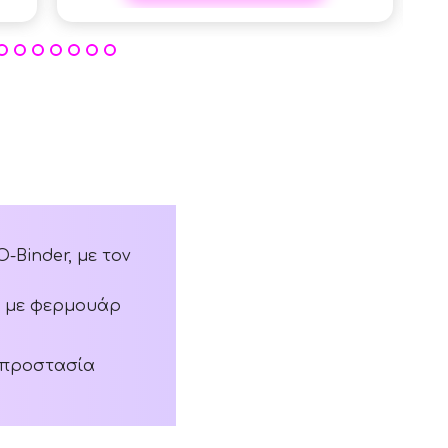
-Binder, με τον
ο με φερμουάρ
ή προστασία