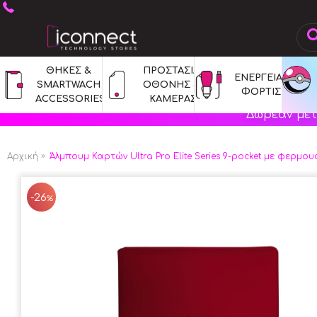
ΘΗΚΕΣ & 
ΠΡΟΣΤΑΣΙΑ 
ΕΝΕΡΓΕΙΑ & 
SMARTWACH 
ΟΘΟΝΗΣ & 
ΦΟΡΤΙΣΗ
ACCESSORIES
ΚΑΜΕΡΑΣ
Δωρεάν μετ
Αρχική
Άλμπουμ Καρτών Ultra Pro Elite Series 9-pocket με φερμου
-26
%