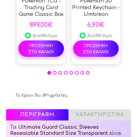
Pokémon TCG -
Pokémon 3D
P
Trading Card
Printed Keychain -
U
Game Classic Box
Umbreon
(Japanese)
T
199
899,00€
6,90€
Διαθέσιμο
Διαθέσιμο
ΠΡΟΣΘΗΚΗ
ΠΡΟΣΘΗΚΗ
ΣΤΟ ΚΑΛΑΘΙ
ΣΤΟ ΚΑΛΑΘΙ
Το έχουν δει 891 χρήστες.
ΠΕΡΙΓΡΑΦΗ
ΧΑΡΑΚΤΗΡΙΣΤΙΚΑ
Τα
Ultimate Guard Classic Sleeves
Resealable Standard Size Transparent
είναι