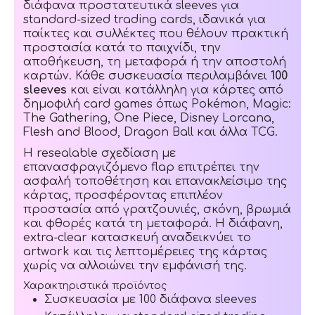
διάφανα προστατευτικά sleeves για
standard-sized trading cards, ιδανικά για
παίκτες και συλλέκτες που θέλουν πρακτική
προστασία κατά το παιχνίδι, την
αποθήκευση, τη μεταφορά ή την αποστολή
καρτών. Κάθε συσκευασία περιλαμβάνει
100
sleeves
και είναι κατάλληλη για κάρτες από
δημοφιλή card games όπως Pokémon, Magic:
The Gathering, One Piece, Disney Lorcana,
Flesh and Blood, Dragon Ball και άλλα TCG.
Η resealable σχεδίαση με
επανασφραγιζόμενο flap επιτρέπει την
ασφαλή τοποθέτηση και επανακλείσιμο της
κάρτας, προσφέροντας επιπλέον
προστασία από γρατζουνιές, σκόνη, βρωμιά
και φθορές κατά τη μεταφορά. Η διάφανη,
extra-clear κατασκευή αναδεικνύει το
artwork και τις λεπτομέρειες της κάρτας
χωρίς να αλλοιώνει την εμφάνισή της.
Χαρακτηριστικά προϊόντος
Συσκευασία με 100 διάφανα sleeves