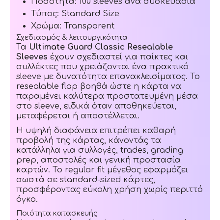
Ποσότητα: 100 sleeves ανά συσκευασία
Τύπος: Standard Size
Χρώμα: Transparent
Σχεδιασμός & λειτουργικότητα
Τα
Ultimate Guard Classic Resealable
Sleeves
έχουν σχεδιαστεί για παίκτες και
συλλέκτες που χρειάζονται ένα πρακτικό
sleeve με δυνατότητα επανακλεισίματος. Το
resealable flap βοηθά ώστε η κάρτα να
παραμένει καλύτερα προστατευμένη μέσα
στο sleeve, ειδικά όταν αποθηκεύεται,
μεταφέρεται ή αποστέλλεται.
Η υψηλή διαφάνεια επιτρέπει καθαρή
προβολή της κάρτας, κάνοντάς τα
κατάλληλα για συλλογές, trades, grading
prep, αποστολές και γενική προστασία
καρτών. Το regular fit μέγεθος εφαρμόζει
σωστά σε standard-sized κάρτες,
προσφέροντας εύκολη χρήση χωρίς περιττό
όγκο.
Ποιότητα κατασκευής