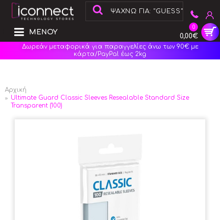
0
ΜΕΝΟΥ
0,00€
Δωρεάν μεταφορικά για παραγγελίες άνω των 90€ με
κάρτα/PayPal έως 2kg
Αρχική
Ultimate Guard Classic Sleeves Resealable Standard Size
Transparent (100)