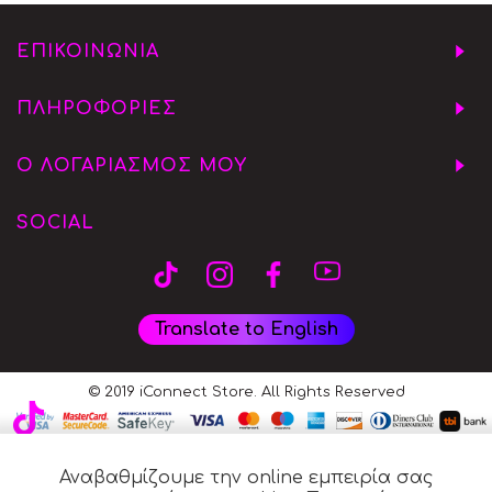
ΕΠΙΚΟΙΝΩΝΙΑ
ΠΛΗΡΟΦΟΡΙΕΣ
Ο ΛΟΓΑΡΙΑΣΜΟΣ ΜΟΥ
SOCIAL
Translate to English
© 2019 iConnect Store. All Rights Reserved
Αναβαθμίζουμε την online εμπειρία σας