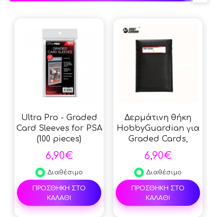
Ultra Pro - Graded
Δερμάτινη θήκη
Card Sleeves for PSA
HobbyGuardian για
(100 pieces)
Graded Cards,
Συλλογή StreetRules
6,90€
6,90€
για PSA, BGS Slabs,
Προστασία
Διαθέσιμο
Διαθέσιμο
συλλεκτικών καρτών
ΠΡΟΣΘΗΚΗ ΣΤΟ
ΠΡΟΣΘΗΚΗ ΣΤΟ
- Black
ΚΑΛΑΘΙ
ΚΑΛΑΘΙ