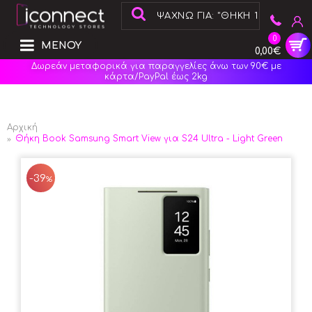
0
ΜΕΝΟΥ
0,00€
Δωρεάν μεταφορικά για παραγγελίες άνω των 90€ με
κάρτα/PayPal έως 2kg
Αρχική
Θήκη Book Samsung Smart View για S24 Ultra - Light Green
-39
%