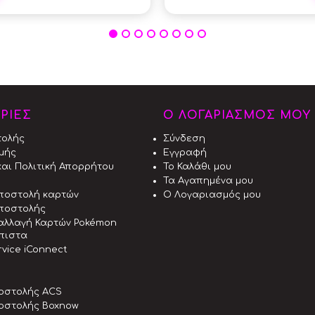
ΡΙΕΣ
Ο ΛΟΓΑΡΙΑΣΜΟΣ ΜΟΥ
τολής
Σύνδεση
μής
Εγγραφή
αι Πολιτική Απορρήτου
Το Καλάθι μου
Τα Αγαπημένα μου
αποστολή καρτών
Ο Λογαριασμός μου
ποστολής
αλλαγή Καρτών Pokémon
όπιστα
vice iConnect
οστολής ACS
οστολής Boxnow