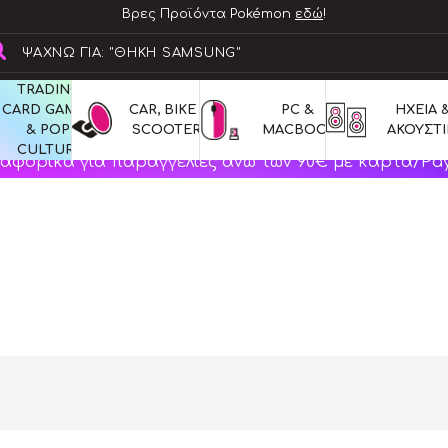
Βρες Προϊόντα Pokémon
εδώ
!
TRADING 
CARD GAMES 
CAR, BIKE & 
PC & 
ΗΧΕΙΑ &
& POP 
SCOOTERS
MACBOOK
ΑΚΟΥΣΤΙ
CULTURE
αφορικά για παραγγελίες άνω των 90€ με κάρτα/Pay