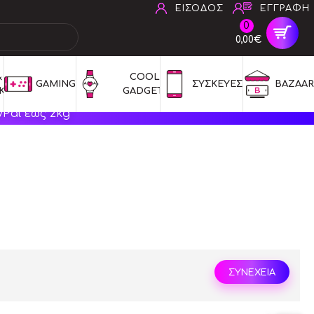
ΕΙΣΟΔΟΣ
ΕΓΓΡΑΦΗ
0
0,00€
 
COOL 
GAMING
ΣΥΣΚΕΥΕΣ
BAZAAR
ΚΑ
GADGETS
Pal έως 2kg
ΣΥΝΕΧΕΙΑ