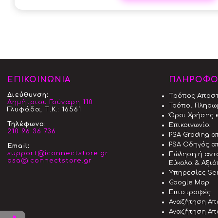
ΕΠΙΚΟΙΝΩΝΙΑ
ΠΛΗΡΟΦΟ
Διεύθυνση:
Tρόπος Aποσ
Δημήτριου Γούναρη 110
Τρόποι Πληρω
Γλυφάδα, Τ.Κ.: 16561
Όροι Χρήσης κ
Τηλέφωνο:
Επικοινωνία
210 96 36 736
PSA Grading 
PSA Οδηγός α
Email:
support@iconnectstore.gr
Πώληση ή αντ
psa@iconnectstore.gr
Εύκολα & Αξι
Υπηρεσίες Ser
Google Map
Επιστροφές
Αναζήτηση Απ
Αναζήτηση Απ