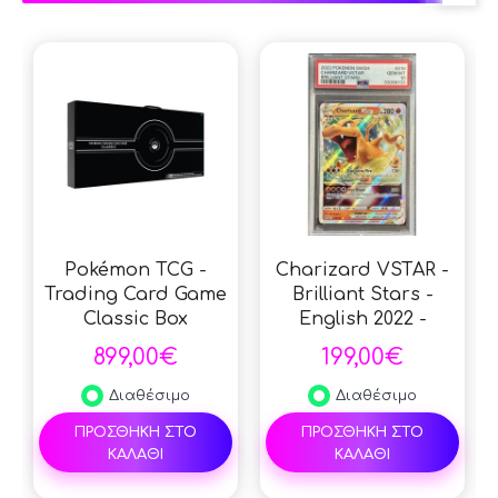
Pokémon TCG -
Charizard VSTAR -
Trading Card Game
Brilliant Stars -
Classic Box
English 2022 -
(Japanese)
#018/172 - PSA GEM
899,00€
199,00€
MT 10 - Pokemon
Graded Card
Διαθέσιμο
Διαθέσιμο
ΠΡΟΣΘΗΚΗ ΣΤΟ
ΠΡΟΣΘΗΚΗ ΣΤΟ
ΚΑΛΑΘΙ
ΚΑΛΑΘΙ