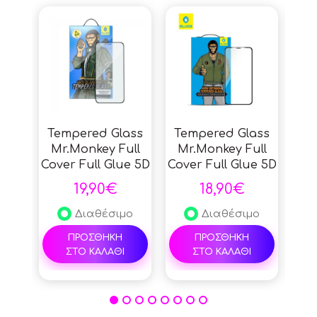
Tempered Glass
Tempered Glass
Te
Mr.Monkey Full
Mr.Monkey Full
Mr
Cover Full Glue 5D
Cover Full Glue 5D
Cov
9H 0.26mm Strong
9H 0.26mm Strong
9H 
19,90€
18,90€
Matte HD για
HD για Apple
St
Apple iPhone 16
iPhone 16 Pro -
iP
Διαθέσιμο
Διαθέσιμο
Pro - Black
Black
ΠΡΟΣΘΗΚΗ
ΠΡΟΣΘΗΚΗ
ΣΤΟ ΚΑΛΑΘΙ
ΣΤΟ ΚΑΛΑΘΙ