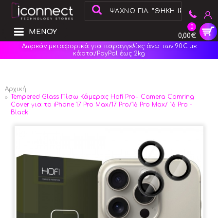
0
ΜΕΝΟΥ
0,00€
Δωρεάν μεταφορικά για παραγγελίες άνω των 90€ με
κάρτα/PayPal έως 2kg
Αρχική
Tempered Glass Πίσω Κάμερας Hofi Pro+ Camera Camring
Cover για το iPhone 17 Pro Max/17 Pro/16 Pro Max/ 16 Pro -
Black