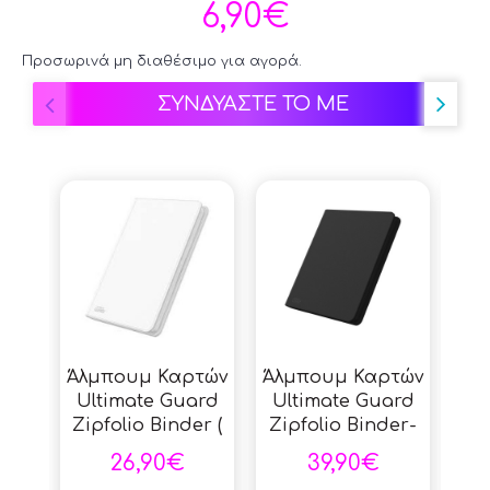
6,90€
Προσωρινά μη διαθέσιμο για αγορά.
ΣΥΝΔΥΑΣΤΕ ΤΟ ΜΕ
Άλμπουμ Καρτών
Άλμπουμ Καρτών
Άλ
Ultimate Guard
Ultimate Guard
D
Zipfolio Binder (
Zipfolio Binder-
Bi
320 θέσεις καρτών
24-Pocket
Ca
26,90€
39,90€
) 16-Pocket - White
XenoSkin ( 480
θέσ