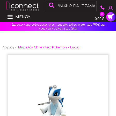
0
ΜΕΝΟΥ
0,00€
Δωρεάν μεταφορικά για παραγγελίες άνω των 90€ με
κάρτα/PayPal έως 2kg
Αρχική
Μπρελόκ 3D Printed: Pokémon - Lugia