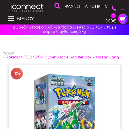
0
ΜΕΝΟΥ
0,00€
Δωρεάν μεταφορικά για παραγγελίες άνω των 90€ με
κάρτα/PayPal έως 2kg
Αρχική
Pokémon TCG: SV5M Cyber Judge Booster Box - Korean Lang.
-10
%