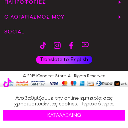
ΠΛΗΡΟΦΟΡΙΕΣ
Ο ΛΟΓΑΡΙΑΣΜΟΣ ΜΟΥ
SOCIAL
Translate to English
© 2019 iConnect Store. All Rights Reserved
Αναβαθμίζουμε την online εμπειρία σας
χρησιμοποιώντας cookies.
Περισσότερα
.
ΚΑΤΑΛΑΒΑΙΝΩ