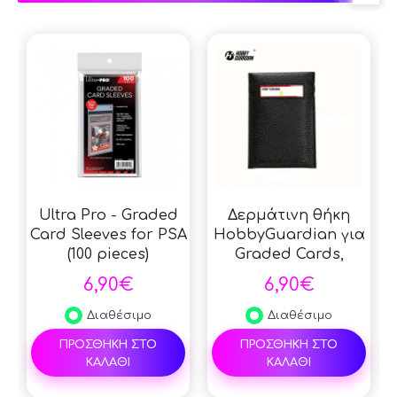
Ultra Pro - Graded
Δερμάτινη θήκη
Card Sleeves for PSA
HobbyGuardian για
(100 pieces)
Graded Cards,
Συλλογή StreetRules
6,90€
6,90€
για PSA, BGS Slabs,
Προστασία
Διαθέσιμο
Διαθέσιμο
συλλεκτικών καρτών
ΠΡΟΣΘΗΚΗ ΣΤΟ
ΠΡΟΣΘΗΚΗ ΣΤΟ
- Black
ΚΑΛΑΘΙ
ΚΑΛΑΘΙ