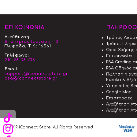
ΕΠΙΚΟΙΝΩΝΙΑ
ΠΛΗΡΟΦΟ
Διεύθυνση:
Tρόπος Aποσ
Δημήτριου Γούναρη 110
Τρόποι Πληρω
Γλυφάδα, Τ.Κ.: 16561
Όροι Χρήσης κ
Τηλέφωνο:
Επικοινωνία
210 96 36 736
PSA Grading 
PSA Οδηγός α
Email:
support@iconnectstore.gr
Πώληση ή αντ
psa@iconnectstore.gr
Εύκολα & Αξι
Υπηρεσίες Ser
Google Map
Επιστροφές
Αναζήτηση Απ
Αναζήτηση Απ
© 2019 iConnect Store. All Rights Reserved