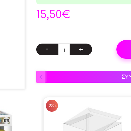
15,50€
-
+
ΣΥ
-23
%