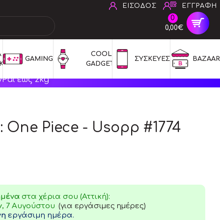
ΕΙΣΟΔΟΣ
ΕΓΓΡΑΦΗ
0
0,00€
 
COOL 
GAMING
ΣΥΣΚΕΥΕΣ
BAZAAR
ΚΑ
GADGETS
Pal έως 2kg
: One Piece - Usopp #1774
ημένα
στα χέρια σου (Αττική):
ν
, 7 Αυγούστου
(για εργάσιμες ημέρες)
νη
εργάσιμη ημέρα.