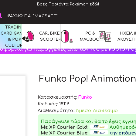
Βρες Προϊόντα Pokémon
εδώ
!
TRADING 
CARD GAMES 
CAR, BIKE & 
PC & 
ΗΧΕΙΑ &
& POP 
SCOOTERS
MACBOOK
ΑΚΟΥΣΤΙ
CULTURE
αφορικά για παραγγελίες άνω των 90€ με κάρτα/Pay
Funko Pop! Animation
Κατασκευαστής:
Funko
Κωδικός:
18119
Διαθεσιμότητα:
Άμεσα Διαθέσιμο
Παράγγειλε τώρα και θα το έχεις
εγγυ
Με XP Courier Gold:
Αυθημερό
Με XP Courier Blue:
την
επόμε