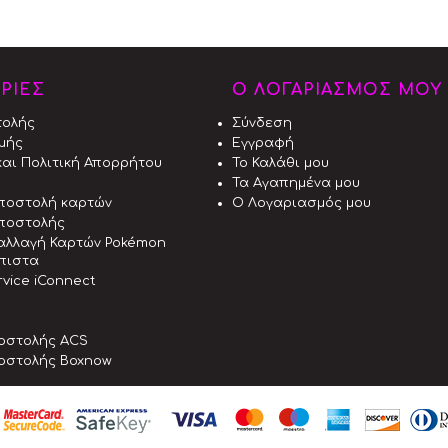
ΡΙΕΣ
Ο ΛΟΓΑΡΙΑΣΜΟΣ ΜΟΥ
τολής
Σύνδεση
μής
Εγγραφή
αι Πολιτική Απορρήτου
Το Καλάθι μου
Τα Αγαπημένα μου
αποστολή καρτών
Ο Λογαριασμός μου
ποστολής
αλλαγή Καρτών Pokémon
όπιστα
vice iConnect
οστολής ACS
οστολής Boxnow