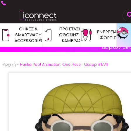
ΘΗΚΕΣ & 
ΠΡΟΣΤΑΣΙΑ 
ΕΝΕΡΓΕΙΑ & 
SMARTWACH 
ΟΘΟΝΗΣ & 
ΦΟΡΤΙΣΗ
ACCESSORIES
ΚΑΜΕΡΑΣ
Δωρεάν μετ
Αρχική
Funko Pop! Animation: One Piece - Usopp #1774