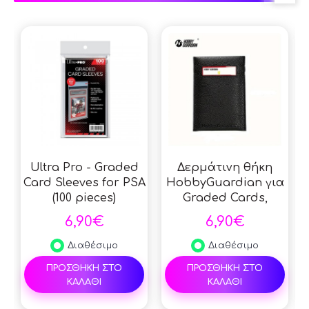
Ultra Pro - Graded
Δερμάτινη θήκη
Card Sleeves for PSA
HobbyGuardian για
(100 pieces)
Graded Cards,
Συλλογή StreetRules
6,90€
6,90€
για PSA, BGS Slabs,
Προστασία
Διαθέσιμο
Διαθέσιμο
συλλεκτικών καρτών
ΠΡΟΣΘΗΚΗ ΣΤΟ
ΠΡΟΣΘΗΚΗ ΣΤΟ
- Black
ΚΑΛΑΘΙ
ΚΑΛΑΘΙ