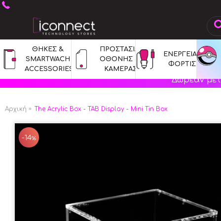
ΘΗΚΕΣ & 
ΠΡΟΣΤΑΣΙΑ 
ΕΝΕΡΓΕΙΑ & 
SMARTWACH 
ΟΘΟΝΗΣ & 
ΦΟΡΤΙΣΗ
ACCESSORIES
ΚΑΜΕΡΑΣ
Δωρεάν μετ
Αρχική
The Acrylic Box - TAB Display - Mini Tin Box
-14
%