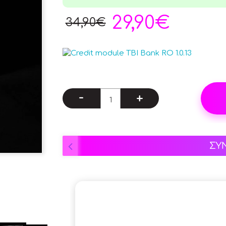
29,90€
34,90€
-
+
ΣΥ