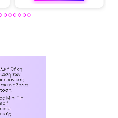
υλική θήκη
σίαση των
διαφάνειας
 ακτινοβολία
σταση.
ς Mini Tin
θερή
nimal
τικής