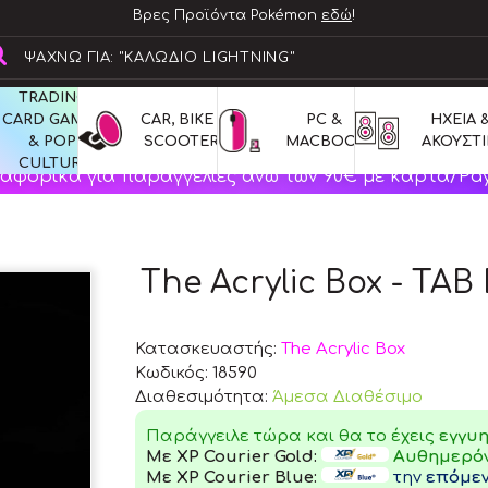
Βρες Προϊόντα Pokémon
εδώ
!
TRADING 
CARD GAMES 
CAR, BIKE & 
PC & 
ΗΧΕΙΑ &
& POP 
SCOOTERS
MACBOOK
ΑΚΟΥΣΤΙ
CULTURE
αφορικά για παραγγελίες άνω των 90€ με κάρτα/Pay
The Acrylic Box - TAB 
Κατασκευαστής:
The Acrylic Box
Κωδικός:
18590
Διαθεσιμότητα:
Άμεσα Διαθέσιμο
Παράγγειλε τώρα και θα το έχεις
εγγυ
Με XP Courier Gold:
Αυθημερό
Με XP Courier Blue:
την
επόμε