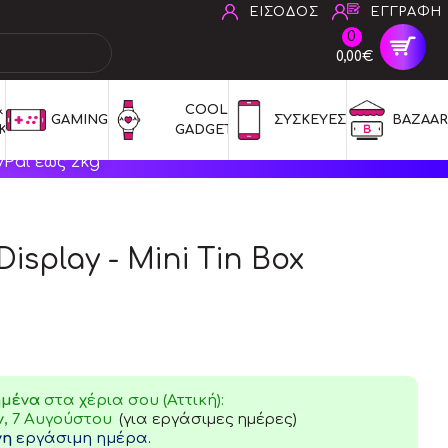
ΕΙΣΟΔΟΣ
ΕΓΓΡΑΦΗ
0
0,00€
 
COOL 
GAMING
ΣΥΣΚΕΥΕΣ
BAZAAR
ΚΑ
GADGETS
Pal έως 2kg
Display - Mini Tin Box
ημένα
στα χέρια σου (Αττική):
ν
, 7 Αυγούστου
(για εργάσιμες ημέρες)
νη
εργάσιμη ημέρα.