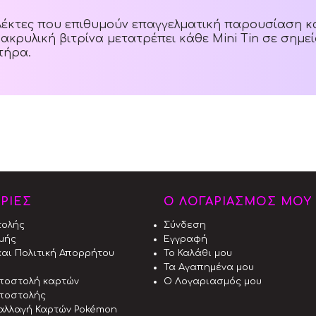
λλέκτες που επιθυμούν επαγγελματική παρουσίαση 
 ακρυλική βιτρίνα μετατρέπει κάθε Mini Tin σε σημε
τήρα.
ΡΙΕΣ
Ο ΛΟΓΑΡΙΑΣΜΟΣ ΜΟΥ
τολής
Σύνδεση
μής
Εγγραφή
αι Πολιτική Απορρήτου
Το Καλάθι μου
Τα Αγαπημένα μου
αποστολή καρτών
Ο Λογαριασμός μου
ποστολής
αλλαγή Καρτών Pokémon