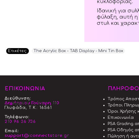
κυκλοφορίας.
Ιδανική για συ
φύλαξη, αυτή η
στυλ και χαρακ
Ετικέτες:
The Acrylic Box - TAB Display - Mini Tin Box
ΕΠΙΚΟΙΝΩΝΙΑ
ΠΛΗΡΟΦΟ
Διεύθυνση:
Tρόπος Aποσ
Δημήτριου Γούναρη 110
Τρόποι Πληρω
Γλυφάδα, Τ.Κ.: 16561
Όροι Χρήσης κ
Τηλέφωνο:
Επικοινωνία
210 96 36 736
PSA Grading 
PSA Οδηγός α
Email:
support@iconnectstore.gr
Πώληση ή αντ