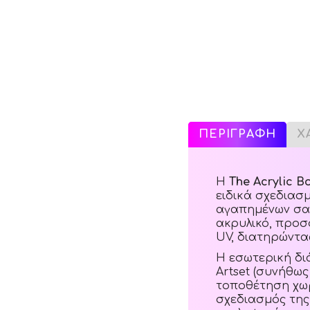
ΠΕΡΙΓΡΑΦΗ
Χ
Η
The Acrylic Bo
ειδικά σχεδιασ
αγαπημένων σας
ακρυλικό, προσ
UV, διατηρώντα
Η εσωτερική δι
Artset (συνήθως
τοποθέτηση χωρί
σχεδιασμός της