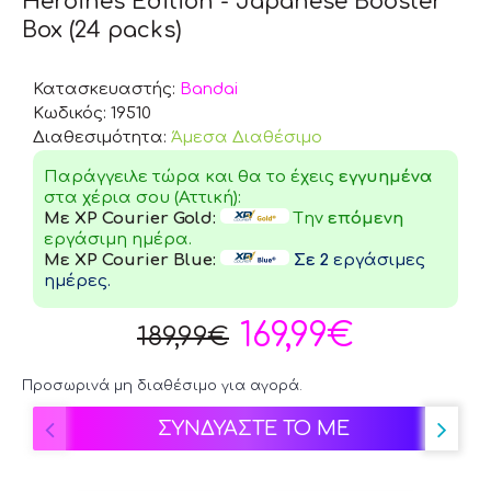
Heroines Edition - Japanese Booster
Box (24 packs)
Κατασκευαστής:
Bandai
Κωδικός:
19510
Διαθεσιμότητα:
Άμεσα Διαθέσιμο
Παράγγειλε τώρα και θα το έχεις
εγγυημένα
στα χέρια σου (Αττική):
Με XP Courier Gold:
Tην
επόμενη
εργάσιμη ημέρα.
Με XP Courier Blue:
Σε 2
εργάσιμες
ημέρες.
169,99€
189,99€
Προσωρινά μη διαθέσιμο για αγορά.
ΣΥΝΔΥΑΣΤΕ ΤΟ ΜΕ