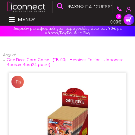
0
ΜΕΝΟΥ
0,00€
Δωρεάν μεταφορικά για παραγγελίες άνω των 90€ με
κάρτα/PayPal έως 2kg
Αρχική
One Piece Card Game - (EB-03) - Heroines Edition - Japanese
Booster Box (24 packs)
-11
%