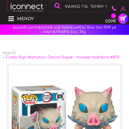
0
ΜΕΝΟΥ
0,00€
Δωρεάν μεταφορικά για παραγγελίες άνω των 90€ με
κάρτα/PayPal έως 2kg
Αρχική
Funko Pop! Animation: Demon Slayer - Inosuke Hashibira #870