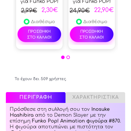
για Funko POP!
για Funko POP!
Sla
Standard Size
Standard Size
T
2,30€
22,90€
2,99€
24,90€
Διαθέσιμο
Διαθέσιμο
ΠΡΟΣΘΗΚΗ
ΠΡΟΣΘΗΚΗ
ΣΤΟ ΚΑΛΑΘΙ
ΣΤΟ ΚΑΛΑΘΙ
Το έχουν δει 509 χρήστες.
ΠΕΡΙΓΡΑΦΗ
ΧΑΡΑΚΤΗΡΙΣΤΙΚΑ
Πρόσθεσε στη συλλογή σου τον
Inosuke
Hashibira
από το Demon Slayer με την
επίσημη
Funko Pop! Animation φιγούρα #870
.
Η φιγούρα αποτυπώνει με πιστότητα τον