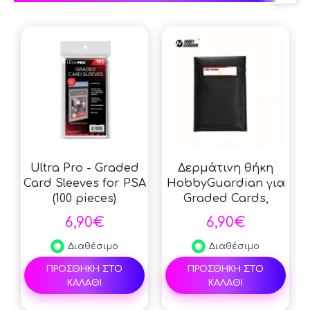
Ultra Pro - Graded
Δερμάτινη θήκη
Card Sleeves for PSA
HobbyGuardian για
(100 pieces)
Graded Cards,
Συλλογή StreetRules
6,90€
6,90€
για PSA, BGS Slabs,
Προστασία
Διαθέσιμο
Διαθέσιμο
συλλεκτικών καρτών
ΠΡΟΣΘΗΚΗ ΣΤΟ
ΠΡΟΣΘΗΚΗ ΣΤΟ
- Black
ΚΑΛΑΘΙ
ΚΑΛΑΘΙ