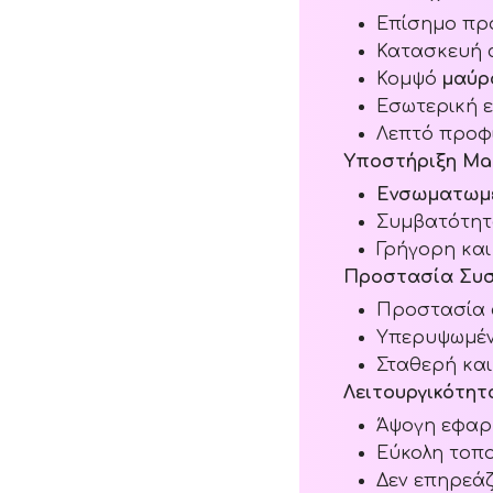
Επίσημο πρ
Κατασκευή
Κομψό
μαύρ
Εσωτερική 
Λεπτό προφί
Υποστήριξη Ma
Ενσωματωμέ
Συμβατότητ
Γρήγορη κα
Προστασία Συσ
Προστασία 
Υπερυψωμέν
Σταθερή και
Λειτουργικότητ
Άψογη εφαρμ
Εύκολη τοπ
Δεν επηρεάζ