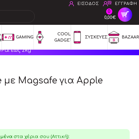
ΕΙΣΟΔΟΣ
ΕΓΓΡΑΦΗ
0
0,00€
 
COOL 
GAMING
ΣΥΣΚΕΥΕΣ
BAZAAR
ΚΑ
GADGETS
Pal έως 2kg
 με Magsafe για Apple
ημένα
στα χέρια σου (Αττική):