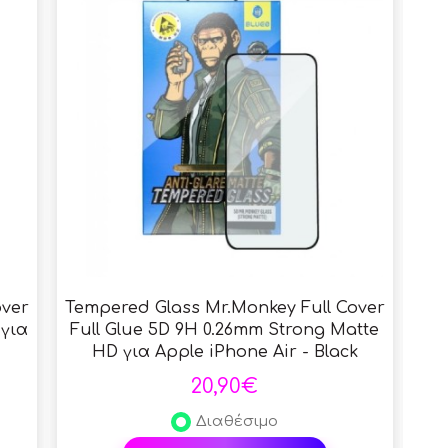
over
Tempered Glass Mr.Monkey Full Cover
Te
 για
Full Glue 5D 9H 0.26mm Strong Matte
Ful
HD για Apple iPhone Air - Black
γι
20,90€
Διαθέσιμο