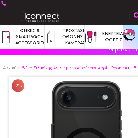
ΘΗΚΕΣ & 
ΠΡΟΣΤΑΣΙΑ 
ΕΝΕΡΓΕΙΑ & 
SMARTWACH 
ΟΘΟΝΗΣ & 
ΦΟΡΤΙΣΗ
ACCESSORIES
ΚΑΜΕΡΑΣ
Δωρεάν μετ
Αρχική
Θήκη Σιλικόνης Apple με Magsafe για Apple iPhone Air - B
-21
%