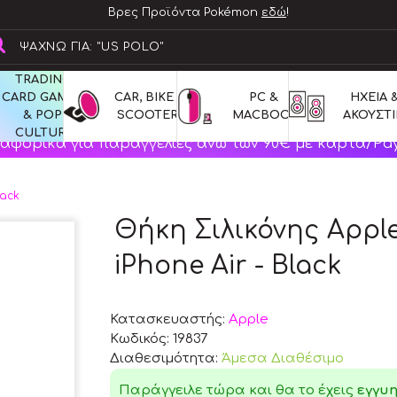
Βρες Προϊόντα Pokémon
εδώ
!
TRADING 
CARD GAMES 
CAR, BIKE & 
PC & 
ΗΧΕΙΑ &
& POP 
SCOOTERS
MACBOOK
ΑΚΟΥΣΤΙ
CULTURE
αφορικά για παραγγελίες άνω των 90€ με κάρτα/Pay
lack
Θήκη Σιλικόνης Apple
iPhone Air - Black
Κατασκευαστής:
Apple
Κωδικός:
19837
Διαθεσιμότητα:
Άμεσα Διαθέσιμο
Παράγγειλε τώρα και θα το έχεις
εγγυ