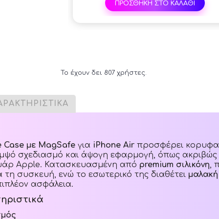
ΠΡΟΣΘΗΚΗ ΣΤΟ ΚΑΛΑΘΙ
Το έχουν δει 807 χρήστες.
ΑΡΑΚΤΗΡΙΣΤΙΚΑ
ne Case με MagSafe
για
iPhone Air
προσφέρει κορυφα
μψό σχεδιασμό και άψογη εφαρμογή, όπως ακριβώς 
υάρ Apple. Κατασκευασμένη από
premium σιλικόνη
, 
 τη συσκευή, ενώ το εσωτερικό της διαθέτει
μαλακή
πιπλέον ασφάλεια.
ηριστικά
σμός