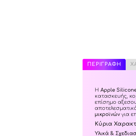
ΠΕΡΙΓΡΑΦΗ
Χ
Η
Apple Silico
κατασκευής, κο
επίσημο αξεσο
αποτελεσματικά
μικροϊνών
για ε
Κύρια Χαρακτ
Υλικά & Σχεδια