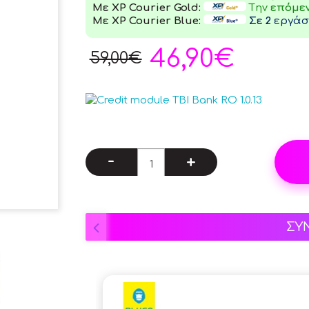
Με XP Courier Gold:
Tην
επόμε
Με XP Courier Blue:
Σε 2
εργάσι
46,90€
59,00€
-
+
ΣΥ