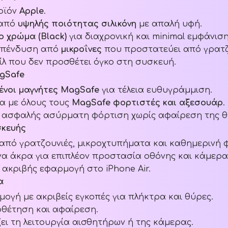
οϊόν
Apple
.
 από
υψηλής ποιότητας σιλικόνη
με απαλή υφή.
ο χρώμα (Black)
για διαχρονική και minimal εμφάνιση
επένδυση από
μικροΐνες
που προστατεύει από γρατζ
λ που δεν προσθέτει όγκο στη συσκευή.
gSafe
νοι μαγνήτες MagSafe
για τέλεια ευθυγράμμιση.
α με όλους τους
MagSafe φορτιστές και αξεσουάρ
.
ι ασφαλής ασύρματη φόρτιση χωρίς αφαίρεση της θ
κευής
από γρατζουνιές, μικροχτυπήματα και καθημερινή 
α άκρα για επιπλέον προστασία οθόνης και κάμερα
 ακριβής εφαρμογή στο iPhone Air.
α
ογή με ακριβείς εγκοπές για πλήκτρα και θύρες.
οθέτηση και αφαίρεση.
ει τη λειτουργία αισθητήρων ή της κάμερας.