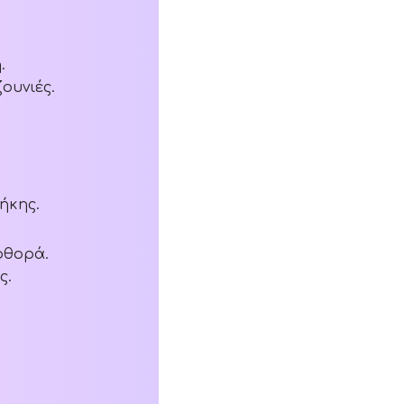
.
ουνιές.
ήκης.
φθορά.
ς.