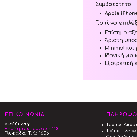
Συμβατότητα
Apple iPhone
Γιατί να επιλ
Επίσημο αξε
Άριστη υπο
Minimal και
Ιδανική για
Εξαιρετική 
ΕΠΙΚΟΙΝΩΝΙΑ
ΠΛΗΡΟΦΟ
Διεύθυνση:
Tρόπος Aποσ
Δημήτριου Γούναρη 110
Τρόποι Πληρω
Γλυφάδα, Τ.Κ.: 16561