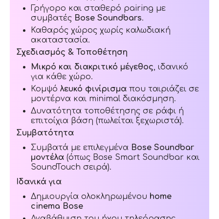
Γρήγορο και σταθερό pairing με
συμβατές
Bose Soundbars
.
Καθαρός χώρος χωρίς καλωδιακή
ακαταστασία.
Σχεδιασμός & Τοποθέτηση
Μικρό και διακριτικό μέγεθος
, ιδανικό
για κάθε χώρο.
Κομψό
λευκό φινίρισμα
που ταιριάζει σε
μοντέρνα και minimal διακόσμηση.
Δυνατότητα τοποθέτησης σε ράφι ή
επιτοίχια βάση (πωλείται ξεχωριστά).
Συμβατότητα
Συμβατά με επιλεγμένα
Bose Soundbar
μοντέλα
(όπως Bose Smart Soundbar και
SoundTouch σειρά).
Ιδανικά για
Δημιουργία ολοκληρωμένου
home
cinema Bose
Αναβάθμιση του ήχου τηλεόρασης