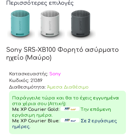
Περισσότερες επιλογές
Sony SRS-XB100 Φορητό ασύρματο
ηχείο (Μαύρο)
Κατασκευαστής:
Sony
Κωδικός:
21389
Διαθεσιμότητα:
Άμεσα Διαθέσιμο
Παράγγειλε τώρα και θα το έχεις
εγγυημένα
στα χέρια σου (Αττική):
Με XP Courier Gold:
Tην
επόμενη
εργάσιμη ημέρα.
Με XP Courier Blue:
Σε 2
εργάσιμες
ημέρες.