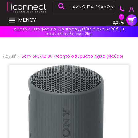
0
ΜΕΝΟΥ
0,00€
Δωρεάν μεταφορικά για παραγγελίες άνω των 90€ με
κάρτα/PayPal έως 2kg
Αρχική
Sony SRS-XB100 Φορητό ασύρματο ηχείο (Μαύρο)