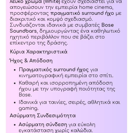
λευκό χρώμα (White)
έχουν σχεδιαστεί για να
απογειώσουν την εμπειρία home cinema,
προσφέροντας
πραγματικό surround ήχο
με
διακριτικό και κομψό σχεδιασμό.
Συνδυάζονται ιδανικά με συμβατές
Bose
Soundbars
, δημιουργώντας ένα καθηλωτικό
ηχητικό περιβάλλον που σε βάζει στο
επίκεντρο της δράσης.
Κύρια Χαρακτηριστικά
Ήχος & Απόδοση
Πραγματικός surround ήχος
για
κινηματογραφική εμπειρία στο σπίτι.
Καθαρή και ισορροπημένη απόδοση
ήχου με την υπογραφή ποιότητας της
Bose.
Ιδανικά για ταινίες, σειρές, αθλητικά και
gaming.
Ασύρματη Συνδεσιμότητα
Ασύρματη σύνδεση
για εύκολη
εγκατάσταση χωρίς καλώδια.