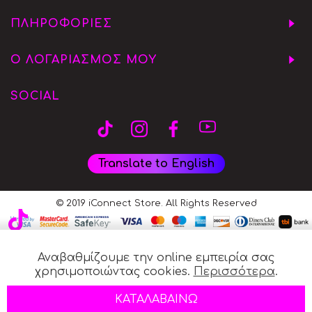
ΠΛΗΡΟΦΟΡΙΕΣ
Ο ΛΟΓΑΡΙΑΣΜΟΣ ΜΟΥ
SOCIAL
Translate to English
© 2019 iConnect Store. All Rights Reserved
Αναβαθμίζουμε την online εμπειρία σας
χρησιμοποιώντας cookies.
Περισσότερα
.
ΚΑΤΑΛΑΒΑΙΝΩ