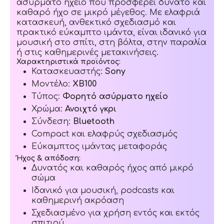
ασύρματο ηχείο που προσφέρει δυνατό και
καθαρό ήχο σε μικρό μέγεθος. Με ελαφριά
κατασκευή, ανθεκτικό σχεδιασμό και
πρακτικό εύκαμπτο ιμάντα, είναι ιδανικό για
μουσική στο σπίτι, στη βόλτα, στην παραλία
ή στις καθημερινές μετακινήσεις.
Χαρακτηριστικά προϊόντος:
Κατασκευαστής:
Sony
Μοντέλο:
XB100
Τύπος:
Φορητό ασύρματο ηχείο
Χρώμα:
Ανοιχτό γκρι
Σύνδεση:
Bluetooth
Compact και ελαφρύς σχεδιασμός
Εύκαμπτος ιμάντας μεταφοράς
Ήχος & απόδοση:
Δυνατός και καθαρός ήχος από μικρό
σώμα
Ιδανικό για μουσική, podcasts και
καθημερινή ακρόαση
Σχεδιασμένο για χρήση εντός και εκτός
σπιτιού