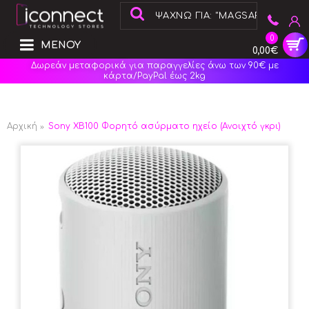
0
ΜΕΝΟΥ
0,00€
Δωρεάν μεταφορικά για παραγγελίες άνω των 90€ με
κάρτα/PayPal έως 2kg
Αρχική
Sony XB100 Φορητό ασύρματο ηχείο (Ανοιχτό γκρι)