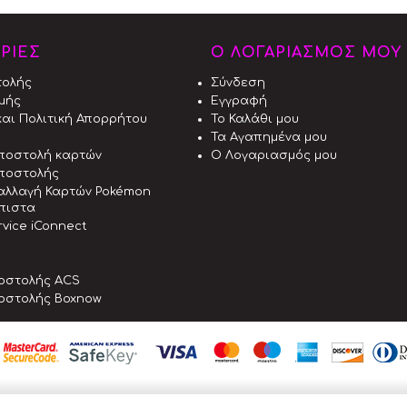
ΡΙΕΣ
Ο ΛΟΓΑΡΙΑΣΜΟΣ ΜΟΥ
τολής
Σύνδεση
μής
Εγγραφή
αι Πολιτική Απορρήτου
Το Καλάθι μου
Τα Αγαπημένα μου
αποστολή καρτών
Ο Λογαριασμός μου
ποστολής
αλλαγή Καρτών Pokémon
όπιστα
vice iConnect
οστολής ACS
οστολής Boxnow