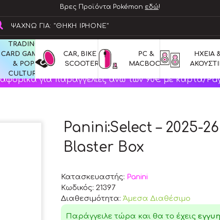
Βρες Προϊόντα Pokémon
εδώ
!
TRADING 
CARD GAMES 
CAR, BIKE & 
PC & 
ΗΧΕΙΑ &
& POP 
SCOOTERS
MACBOOK
ΑΚΟΥΣΤΙ
CULTURE
αφορικά για παραγγελίες άνω των 90€ με κάρτα/Pay
Panini:Select – 2025-2
Blaster Box
Κατασκευαστής:
Panini
Κωδικός:
21397
Διαθεσιμότητα:
Άμεσα Διαθέσιμο
Παράγγειλε τώρα και θα το έχεις
εγγυ