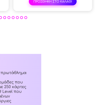
ΠΡΟΣΘΗΚΗ ΣΤΟ ΚΑΛΑΘΙ
κό πρωτάθλημα
ς ομάδες που
ε 250 κάρτες
d Level που
μένων
ύργιες