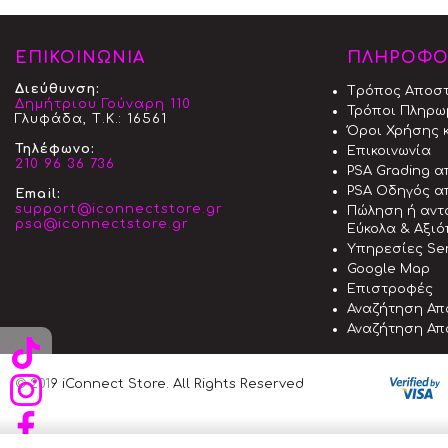
ΕΠΙΚΟΙΝΩΝΙΑ
ΠΛΗΡΟΦΟ
Διεύθυνση:
Tρόπος Aποσ
Δημήτριου Γούναρη 110
Τρόποι Πληρω
Γλυφάδα, Τ.Κ.: 16561
Όροι Χρήσης κ
Τηλέφωνο:
Επικοινωνία
210 96 36 736
PSA Grading 
PSA Οδηγός α
Email:
support@iconnectstore.gr
Πώληση ή αντ
psa@iconnectstore.gr
Εύκολα & Αξι
Υπηρεσίες Ser
Google Map
Επιστροφές
Αναζήτηση Απ
Αναζήτηση Απ
© 2019 iConnect Store. All Rights Reserved