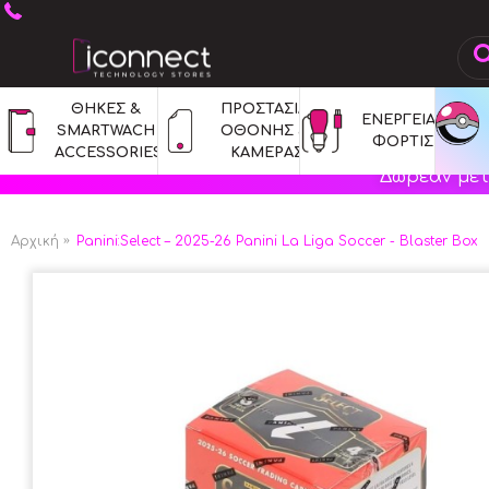
ΘΗΚΕΣ & 
ΠΡΟΣΤΑΣΙΑ 
ΕΝΕΡΓΕΙΑ & 
SMARTWACH 
ΟΘΟΝΗΣ & 
ΦΟΡΤΙΣΗ
ACCESSORIES
ΚΑΜΕΡΑΣ
Δωρεάν μετ
Αρχική
Panini:Select – 2025-26 Panini La Liga Soccer - Blaster Box