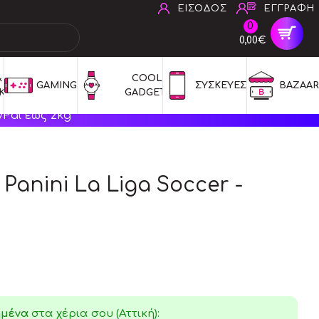
ΕΙΣΟΔΟΣ
ΕΓΓΡΑΦΗ
0
0,00€
 
COOL 
GAMING
ΣΥΣΚΕΥΕΣ
BAZAAR
ΚΑ
GADGETS
Pal έως 2kg
6 Panini La Liga Soccer -
ημένα
στα χέρια σου (Αττική):