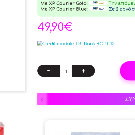
Με XP Courier Gold:
Tην
επόμε
Με XP Courier Blue:
Σε 2
εργάσι
49,90€
-
+
ΣΥ