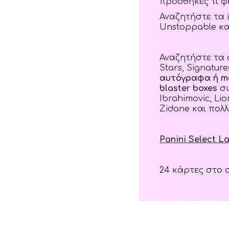
προσθήκες τι φ
Αναζητήστε τα in
Unstoppable κα
Αναζητήστε τα a
Stars, Signature
αυτόγραφα ή me
blaster boxes
συ
Ibrahimovic, Lio
Zidane και πολ
Panini Select L
24 κάρτες στο 