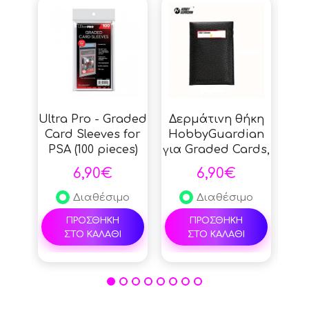
Ultra Pro - Graded
Δερμάτινη θήκη
Cha
Card Sleeves for
HobbyGuardian
Br
PSA (100 pieces)
για Graded Cards,
E
Συλλογή
#
6,90€
6,90€
StreetRules για
PSA, BGS Slabs,
Po
Διαθέσιμο
Διαθέσιμο
Προστασία
ΠΡΟΣΘΗΚΗ
ΠΡΟΣΘΗΚΗ
συλλεκτικών
ΣΤΟ ΚΑΛΑΘΙ
ΣΤΟ ΚΑΛΑΘΙ
καρτών - Black