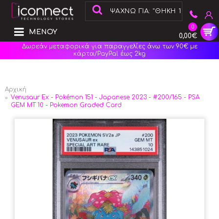
0
ΜΕΝΟΥ
0,00€
Δωρεάν μεταφορικά για παραγγελίες άνω των 90€ με
κάρτα/PayPal έως 2kg
Αρχική
Venusaur Ex - Pokémon 151 - Japanese 2023 - #200/165 - PSA
GEM MT 10 - Pokemon Graded Card