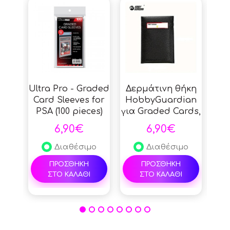
Ultra Pro - Graded
Δερμάτινη θήκη
Cha
Card Sleeves for
HobbyGuardian
Br
PSA (100 pieces)
για Graded Cards,
E
Συλλογή
#
6,90€
6,90€
StreetRules για
PSA, BGS Slabs,
Po
Διαθέσιμο
Διαθέσιμο
Προστασία
ΠΡΟΣΘΗΚΗ
ΠΡΟΣΘΗΚΗ
συλλεκτικών
ΣΤΟ ΚΑΛΑΘΙ
ΣΤΟ ΚΑΛΑΘΙ
καρτών - Black