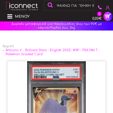
0
ΜΕΝΟΥ
0,00€
Δωρεάν μεταφορικά για παραγγελίες άνω των 90€ με
κάρτα/PayPal έως 2kg
Αρχική
Articuno V - Brilliant Stars - English 2022- #181 - PSA NM 7 -
Pokemon Graded Card