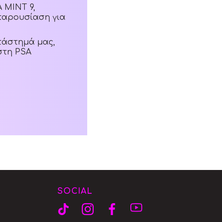
 MINT 9,
παρουσίαση για
τάστημά μας,
στη PSA
SOCIAL