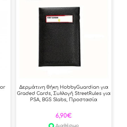
for
Δερμάτινη θήκη HobbyGuardian για
C
Graded Cards, Συλλογή StreetRules για
Eng
PSA, BGS Slabs, Προστασία
συλλεκτικών καρτών - Black
6,90€
Διαθέσιμο