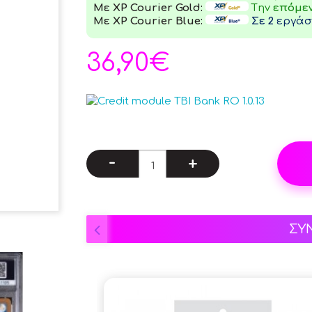
Με XP Courier Gold:
Tην
επόμε
Με XP Courier Blue:
Σε 2
εργάσι
36,90€
-
+
ΣΥ