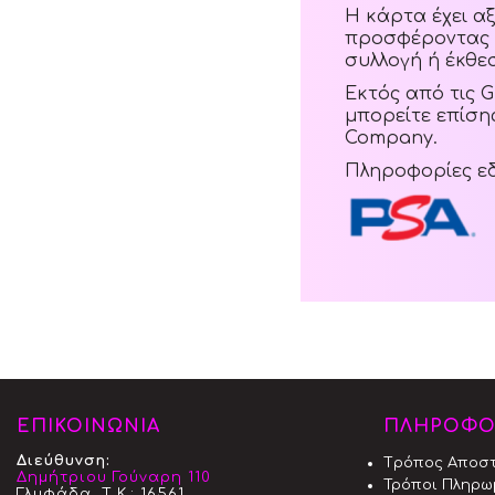
Η κάρτα έχει α
προσφέροντας 
συλλογή ή έκθε
Εκτός από τις 
μπορείτε επίση
Company.
Πληροφορίες ε
ΕΠΙΚΟΙΝΩΝΙΑ
ΠΛΗΡΟΦΟ
Διεύθυνση:
Tρόπος Aποσ
Δημήτριου Γούναρη 110
Τρόποι Πληρω
Γλυφάδα, Τ.Κ.: 16561