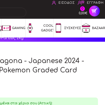
ΕΙΣΟΔΟΣ
ΕΓΓΡΑΦΗ
0
0,00€
 
COOL 
GAMING
ΣΥΣΚΕΥΕΣ
BAZAAR
ΚΑ
GADGETS
Pal έως 2kg
ragona - Japanese 2024 -
- Pokemon Graded Card
ημένα
στα χέρια σου (Αττική):