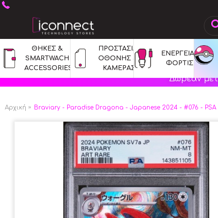
ΘΗΚΕΣ & 
ΠΡΟΣΤΑΣΙΑ 
ΕΝΕΡΓΕΙΑ & 
SMARTWACH 
ΟΘΟΝΗΣ & 
ΦΟΡΤΙΣΗ
ACCESSORIES
ΚΑΜΕΡΑΣ
Δωρεάν μετ
Αρχική
Braviary - Paradise Dragona - Japanese 2024 - #076 - P