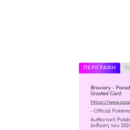
ΠΕΡΙΓΡΑΦΗ
Χ
Braviary - Para
Graded Card
https://www.psa
- Official Poké
Αυθεντική Poké
έκδοση του 202