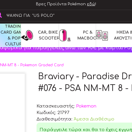
Βρες Προϊόντα Pokémon
εδώ
!
TRADING 
CARD GAMES 
CAR, BIKE & 
PC & 
ΗΧΕΙΑ &
& POP 
SCOOTERS
MACBOOK
ΑΚΟΥΣΤΙ
CULTURE
αφορικά για παραγγελίες άνω των 90€ με κάρτα/Pay
SA NM-MT 8 - Pokemon Graded Card
Braviary - Paradise D
#076 - PSA NM-MT 8 
Κατασκευαστής:
Pokemon
Κωδικός:
21797
Διαθεσιμότητα:
Άμεσα Διαθέσιμο
Παράγγειλε τώρα και θα το έχεις
εγγυ