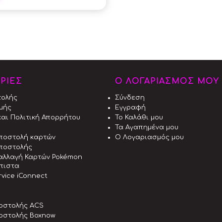
ΡΙΕΣ
Ο ΛΟΓΑΡΙΑΣΜΟΣ ΜΟΥ
τολής
Σύνδεση
μής
Εγγραφή
αι Πολιτική Απορρήτου
Το Καλάθι μου
Τα Αγαπημένα μου
αποστολή καρτών
Ο Λογαριασμός μου
ποστολής
αλλαγή Καρτών Pokémon
όπιστα
vice iConnect
οστολής ACS
οστολής Boxnow