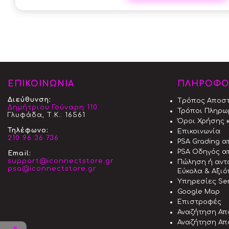
ΕΠΙΚΟΙΝΩΝΙΑ
ΠΛΗΡΟΦΟ
Διεύθυνση:
Tρόπος Aποσ
Δημήτριου Γούναρη 110
Τρόποι Πληρω
Γλυφάδα, Τ.Κ.: 16561
Όροι Χρήσης κ
Τηλέφωνο:
Επικοινωνία
210 96 36 736
PSA Grading 
PSA Οδηγός α
Email:
support@iconnectstore.gr
Πώληση ή αντ
psa@iconnectstore.gr
Εύκολα & Αξι
Υπηρεσίες Ser
Google Map
Επιστροφές
Αναζήτηση Απ
Αναζήτηση Απ