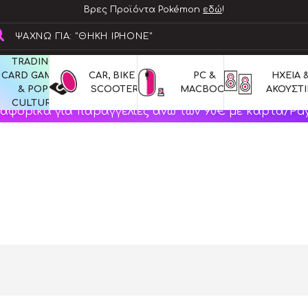
Βρες Προϊόντα Pokémon
εδώ
!
TRADING 
CARD GAMES 
CAR, BIKE & 
PC & 
ΗΧΕΙΑ &
& POP 
SCOOTERS
MACBOOK
ΑΚΟΥΣΤΙ
CULTURE
αφορικά για παραγγελίες άνω των 90€ με κάρτα/Pay