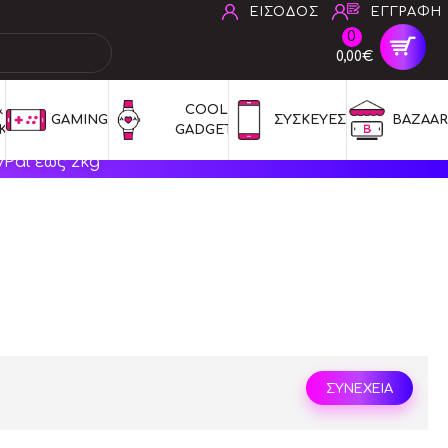
ΕΙΣΟΔΟΣ
ΕΓΓΡΑΦΗ
0
0,00€
 
COOL 
GAMING
ΣΥΣΚΕΥΕΣ
BAZAAR
ΚΑ
GADGETS
Pal έως 2kg
ΣΥΝΕΧΕΙΑ