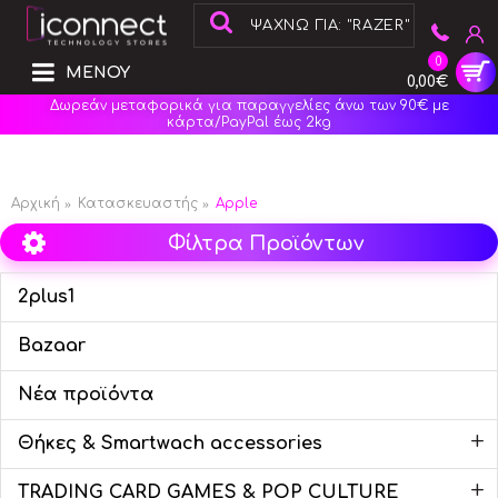
0
ΜΕΝΟΥ
0,00€
Δωρεάν μεταφορικά για παραγγελίες άνω των 90€ με
κάρτα/PayPal έως 2kg
Αρχική
Κατασκευαστής
Apple
Φίλτρα Προϊόντων
2plus1
Bazaar
Νέα προϊόντα
+
Θήκες & Smartwach accessories
+
TRADING CARD GAMES & POP CULTURE