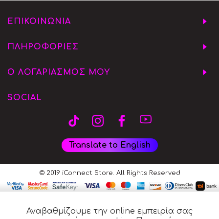
ΕΠΙΚΟΙΝΩΝΙΑ
ΠΛΗΡΟΦΟΡΙΕΣ
Ο ΛΟΓΑΡΙΑΣΜΟΣ ΜΟΥ
SOCIAL
Translate to English
© 2019 iConnect Store. All Rights Reserved
Αναβαθμίζουμε την online εμπειρία σας