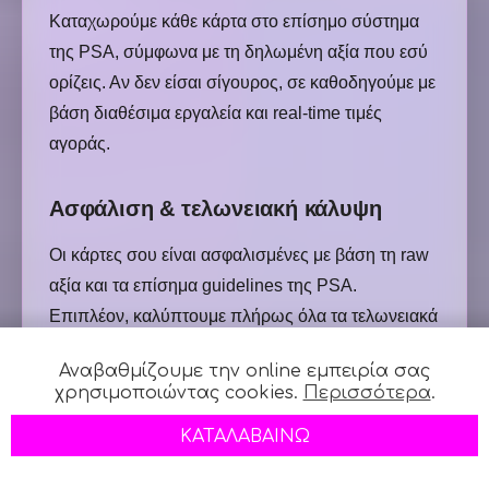
Καταχωρούμε κάθε κάρτα στο επίσημο σύστημα
της PSA, σύμφωνα με τη δηλωμένη αξία που εσύ
ορίζεις. Αν δεν είσαι σίγουρος, σε καθοδηγούμε με
βάση διαθέσιμα εργαλεία και real-time τιμές
αγοράς.
Ασφάλιση & τελωνειακή κάλυψη
Οι κάρτες σου είναι ασφαλισμένες με βάση τη raw
αξία και τα επίσημα guidelines της PSA.
Επιπλέον, καλύπτουμε πλήρως όλα τα τελωνειακά
κόστη προς και από τις ΗΠΑ — δεν έχεις να
Αναβαθμίζουμε την online εμπειρία σας
ανησυχείς για τίποτα.
χρησιμοποιώντας cookies.
Περισσότερα
.
ΚΑΤΑΛΑΒΑΙΝΩ
Άμεση επικοινωνία με τη PSA
Ως επίσημος dealer, έχουμε direct πρόσβαση στα