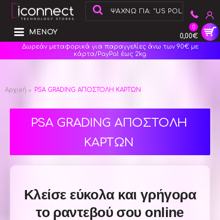
0
ΜΕΝΟΥ
0,00€
Δωρεάν μεταφορικά για παραγγελίες άνω των 90€ με
κάρτα/PayPal έως 2kg
Αρχική
PSA GRADING ΑΠΟΣΤΟΛΗ ΚΑΡΤΩΝ
PSA GRADING ΑΠΟΣΤΟΛΗ
ΚΑΡΤΩΝ
Κλείσε εύκολα και γρήγορα
το ραντεβού σου online