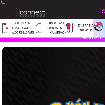
ΘΗΚΕΣ & 
ΠΡΟΣΤΑΣΙΑ 
ΕΝΕΡΓΕΙΑ & 
SMARTWACH 
ΟΘΟΝΗΣ & 
ΦΟΡΤΙΣΗ
ACCESSORIES
ΚΑΜΕΡΑΣ
Δωρεάν μετ