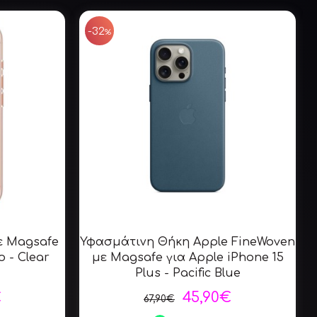
SALE
SALE
-32
%
ε Magsafe
Υφασμάτινη Θήκη Apple FineWoven
o - Clear
με Magsafe για Apple iPhone 15
μ
Plus - Pacific Blue
€
45,90€
67,90€