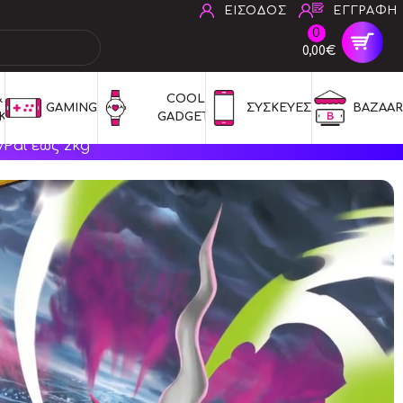
ΕΙΣΟΔΟΣ
ΕΓΓΡΑΦΗ
0
0,00€
 
COOL 
GAMING
ΣΥΣΚΕΥΕΣ
BAZAAR
ΚΑ
GADGETS
Pal έως 2kg