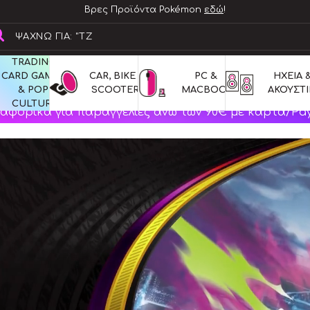
Βρες Προϊόντα Pokémon
εδώ
!
TRADING 
CARD GAMES 
CAR, BIKE & 
PC & 
ΗΧΕΙΑ &
& POP 
SCOOTERS
MACBOOK
ΑΚΟΥΣΤΙ
CULTURE
αφορικά για παραγγελίες άνω των 90€ με κάρτα/Pay