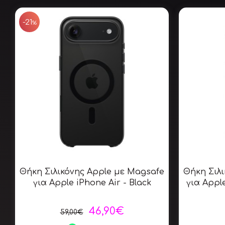
SALE
-21
%
Θήκη Σιλικόνης Apple με Magsafe
Θήκη Σιλ
για Apple iPhone Air - Black
για Appl
46,90€
59,00€