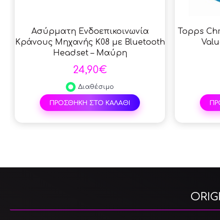
Ασύρματη Ενδοεπικοινωνία
Topps Chr
Κράνους Μηχανής K08 με Bluetooth
Valu
Headset – Μαύρη
24,90€
Διαθέσιμο
ΠΡΟΣΘΗΚΗ ΣΤΟ ΚΑΛΑΘΙ
ΠΡ
ORIG