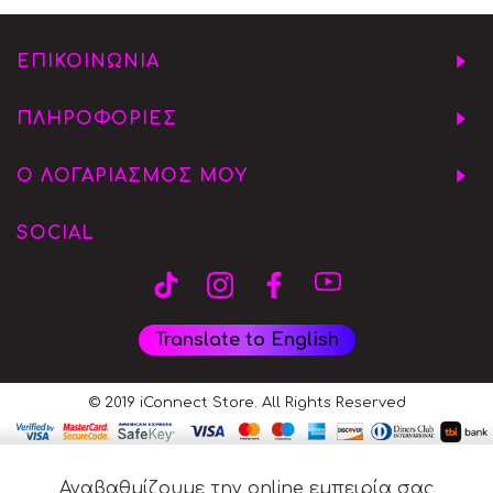
ΕΠΙΚΟΙΝΩΝΙΑ
ΠΛΗΡΟΦΟΡΙΕΣ
Ο ΛΟΓΑΡΙΑΣΜΟΣ ΜΟΥ
SOCIAL
Translate to English
© 2019 iConnect Store. All Rights Reserved
Αναβαθμίζουμε την online εμπειρία σας