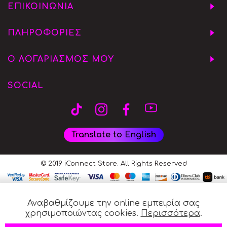
ΕΠΙΚΟΙΝΩΝΙΑ
ΠΛΗΡΟΦΟΡΙΕΣ
Ο ΛΟΓΑΡΙΑΣΜΟΣ ΜΟΥ
SOCIAL
Translate to English
© 2019 iConnect Store. All Rights Reserved
Αναβαθμίζουμε την online εμπειρία σας
χρησιμοποιώντας cookies.
Περισσότερα
.