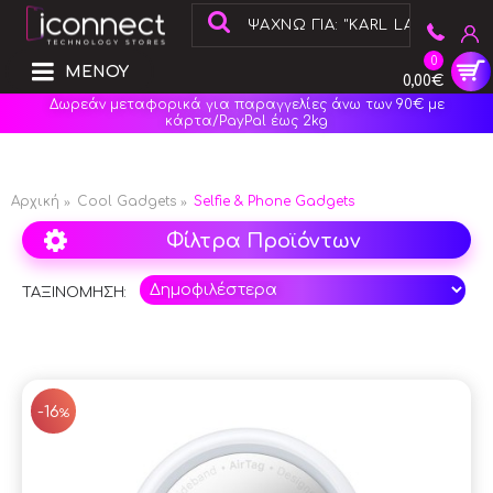
0
ΜΕΝΟΥ
0,00€
Δωρεάν μεταφορικά για παραγγελίες άνω των 90€ με
κάρτα/PayPal έως 2kg
Αρχική
Cool Gadgets
Selfie & Phone Gadgets
Φίλτρα Προϊόντων
ΤΑΞΙΝΟΜΗΣΗ:
SAL
-16
%