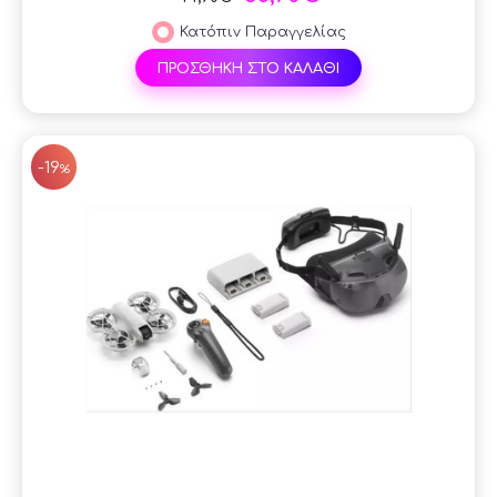
Κατόπιν Παραγγελίας
ΠΡΟΣΘΗΚΗ ΣΤΟ ΚΑΛΑΘΙ
SAL
-19
%