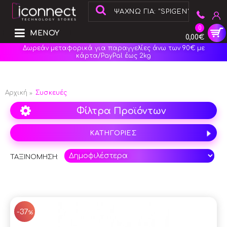
0
ΜΕΝΟΥ
0,00€
Δωρεάν μεταφορικά για παραγγελίες άνω των 90€ με
κάρτα/PayPal έως 2kg
Αρχική
Συσκευές
Φίλτρα Προϊόντων
ΚΑΤΗΓΟΡΙΕΣ
ΤΑΞΙΝΟΜΗΣΗ:
SAL
-37
%