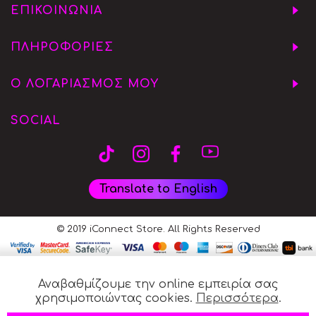
ΕΠΙΚΟΙΝΩΝΙΑ
ΠΛΗΡΟΦΟΡΙΕΣ
Ο ΛΟΓΑΡΙΑΣΜΟΣ ΜΟΥ
SOCIAL
Translate to English
© 2019 iConnect Store. All Rights Reserved
Αναβαθμίζουμε την online εμπειρία σας
χρησιμοποιώντας cookies.
Περισσότερα
.