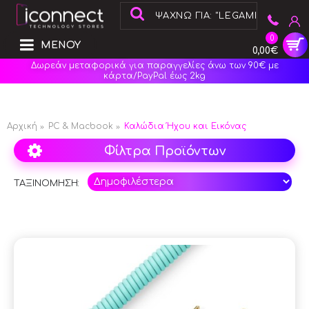
0
ΜΕΝΟΥ
0,00€
Δωρεάν μεταφορικά για παραγγελίες άνω των 90€ με
κάρτα/PayPal έως 2kg
Αρχική
PC & Macbook
Καλώδια Ήχου και Εικόνας
Φίλτρα Προϊόντων
ΤΑΞΙΝΟΜΗΣΗ: