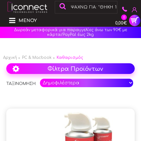
0
ΜΕΝΟΥ
0,00€
Δωρεάν μεταφορικά για παραγγελίες άνω των 90€ με
κάρτα/PayPal έως 2kg
Αρχική
PC & Macbook
Καθαρισμός
Φίλτρα Προϊόντων
ΤΑΞΙΝΟΜΗΣΗ: