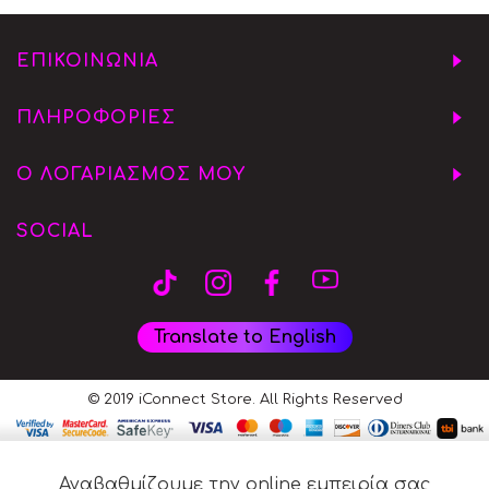
ΕΠΙΚΟΙΝΩΝΙΑ
ΠΛΗΡΟΦΟΡΙΕΣ
Ο ΛΟΓΑΡΙΑΣΜΟΣ ΜΟΥ
SOCIAL
Translate to English
© 2019 iConnect Store. All Rights Reserved
Αναβαθμίζουμε την online εμπειρία σας