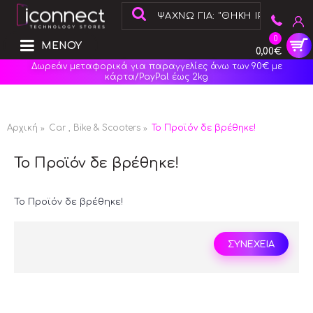
0
ΜΕΝΟΥ
0,00€
Δωρεάν μεταφορικά για παραγγελίες άνω των 90€ με
κάρτα/PayPal έως 2kg
Αρχική
Car , Bike & Scooters
Το Προϊόν δε βρέθηκε!
Το Προϊόν δε βρέθηκε!
Το Προϊόν δε βρέθηκε!
ΣΥΝΕΧΕΙΑ