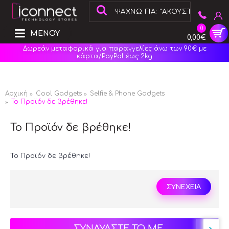
0
ΜΕΝΟΥ
0,00€
Δωρεάν μεταφορικά για παραγγελίες άνω των 90€ με
κάρτα/PayPal έως 2kg
Αρχική
Cool Gadgets
Selfie & Phone Gadgets
Το Προϊόν δε βρέθηκε!
Το Προϊόν δε βρέθηκε!
Το Προϊόν δε βρέθηκε!
ΣΥΝΕΧΕΙΑ
ΣΥΝΔΥΑΣΤΕ ΤΟ ΜΕ