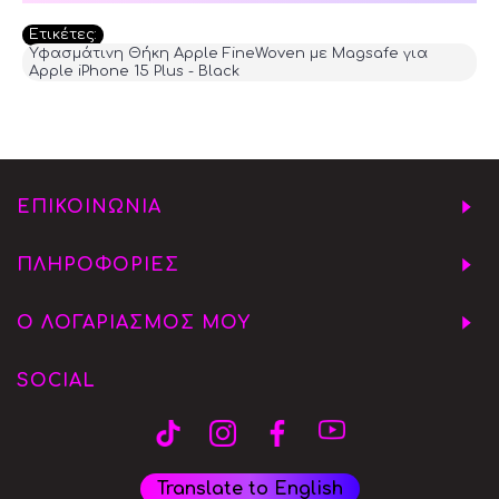
Ετικέτες:
Υφασμάτινη Θήκη Apple FineWoven με Magsafe για
Apple iPhone 15 Plus - Black
ΕΠΙΚΟΙΝΩΝΙΑ
ΠΛΗΡΟΦΟΡΙΕΣ
Ο ΛΟΓΑΡΙΑΣΜΟΣ ΜΟΥ
SOCIAL
Translate to English