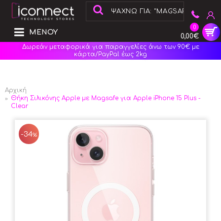
0
ΜΕΝΟΥ
0,00€
Δωρεάν μεταφορικά για παραγγελίες άνω των 90€ με
κάρτα/PayPal έως 2kg
Αρχική
Θήκη Σιλικόνης Apple με Magsafe για Apple iPhone 15 Plus -
Clear
-34
%