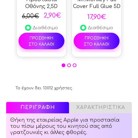
Οθόνης 2,5D
Cover Full Glue 5D
Cov
0.3mm για Apple
9H 0.26mm Strong
9H 
2,90€
6,00€
17,90€
iPhone 14 Pro
HD για Apple
M
Max/15 Plus -
iPhone 14 Pro
Ap
Διαθέσιμο
Διαθέσιμο
Διάφανο
Max/15 Plus -
Pro
ΠΡΟΣΘΗΚΗ
ΠΡΟΣΘΗΚΗ
Black
ΣΤΟ ΚΑΛΑΘΙ
ΣΤΟ ΚΑΛΑΘΙ
Το έχουν δει 13012 χρήστες.
ΠΕΡΙΓΡΑΦΗ
ΧΑΡΑΚΤΗΡΙΣΤΙΚΑ
Θήκη της εταιρείας Apple για προστασία
του πίσω μέρους του κινητού σας από
γρατζουνιές κι άλλες φθορές.