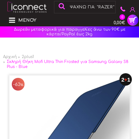
0
ΜΕΝΟΥ
0,00€
Δωρεάν μεταφορικά για παραγγελίες άνω των 90€ με
κάρτα/PayPal έως 2kg
Αρχική
2plus1
Σκληρή Θήκη Mofi Ultra Thin Frosted για Samsung Galaxy S8
Plus - Blue
2
+
1
-63
%