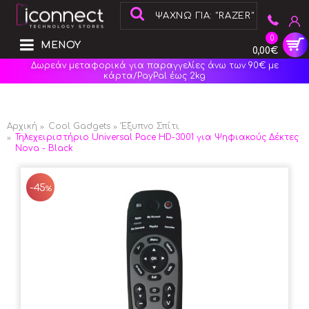
0
ΜΕΝΟΥ
0,00€
Δωρεάν μεταφορικά για παραγγελίες άνω των 90€ με
κάρτα/PayPal έως 2kg
Αρχική
Cool Gadgets
Έξυπνο Σπίτι
Τηλεχειριστήριο Universal Pace HD-3001 για Ψηφιακούς Δέκτες
Nova - Black
-45
%