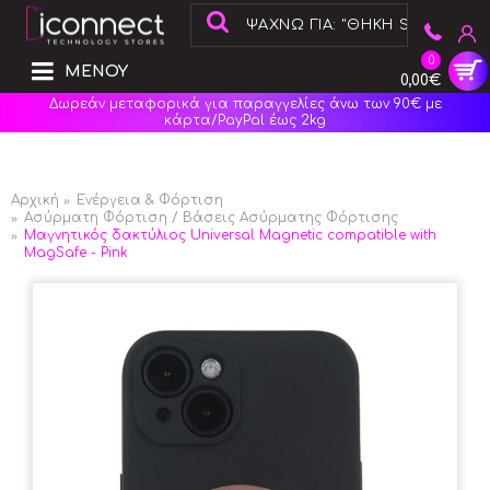
0
ΜΕΝΟΥ
0,00€
Δωρεάν μεταφορικά για παραγγελίες άνω των 90€ με
κάρτα/PayPal έως 2kg
Αρχική
Ενέργεια & Φόρτιση
Ασύρματη Φόρτιση / Βάσεις Ασύρματης Φόρτισης
Μαγνητικός δακτύλιος Universal Magnetic compatible with
MagSafe - Pink