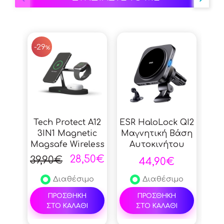
SALE
-29
%
Tech Protect A12
ESR HaloLock QI2
3IN1 Magnetic
Μαγνητική Βάση
Α
Magsafe Wireless
Αυτοκινήτου
Te
Charger - Black
Αεραγωγού με
28,50€
39,90€
44,90€
Ασύρματη
Mag
Φόρτιση MagSafe
Cha
Διαθέσιμο
Διαθέσιμο
15W - Black
ΠΡΟΣΘΗΚΗ
ΠΡΟΣΘΗΚΗ
ΣΤΟ ΚΑΛΑΘΙ
ΣΤΟ ΚΑΛΑΘΙ