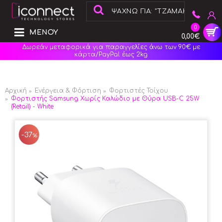
0
ΜΕΝΟΥ
0,00€
Δωρεάν μεταφορικά για παραγγελίες άνω των 90€ με
κάρτα/PayPal έως 2kg
Αρχική
Ενέργεια & Φόρτιση
Φορτιστές Τοίχου
Φορτιστής Samsung Χωρίς Καλώδιο με Θύρα USB-C 25W
(Retail) - White
-37
%