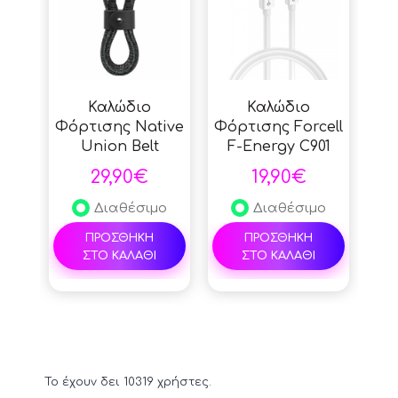
Καλώδιο
Καλώδιο
Φόρτισης Native
Φόρτισης Forcell
Union Belt
F-Energy C901
Braided USB-C σε
Type C σε
29,90€
19,90€
USB-C, 1,20m -
Lightning Mfi PD
Black
3A 30w 1m - White
Διαθέσιμο
Διαθέσιμο
ΠΡΟΣΘΗΚΗ
ΠΡΟΣΘΗΚΗ
ΣΤΟ ΚΑΛΑΘΙ
ΣΤΟ ΚΑΛΑΘΙ
Το έχουν δει 10319 χρήστες.