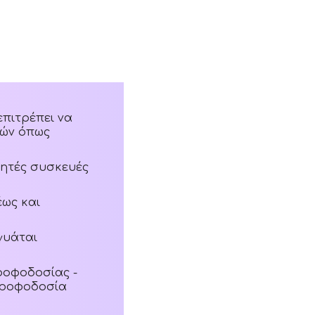
επιτρέπει να
υών όπως
ρητές συσκευές
έως και
γυάται
τροφοδοσίας -
 τροφοδοσία