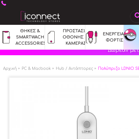
ΘΗΚΕΣ & 
ΠΡΟΣΤΑΣΙΑ 
ΕΝΕΡΓΕΙΑ & 
SMARTWACH 
ΟΘΟΝΗΣ & 
ΦΟΡΤΙΣΗ
ACCESSORIES
ΚΑΜΕΡΑΣ
Δωρεάν μετ
Αρχική
PC & Macbook
Hub / Αντάπτορες
Πολύπριζο LDNIO SE3