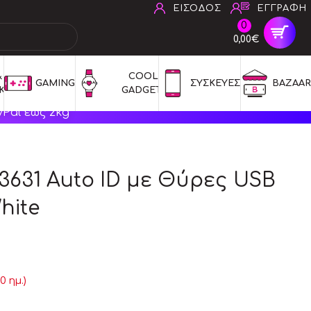
ΕΙΣΟΔΟΣ
ΕΓΓΡΑΦΗ
0
0,00€
 
COOL 
GAMING
ΣΥΣΚΕΥΕΣ
BAZAAR
ΚΑ
GADGETS
Pal έως 2kg
631 Auto ID με Θύρες USB
hite
 ημ.)