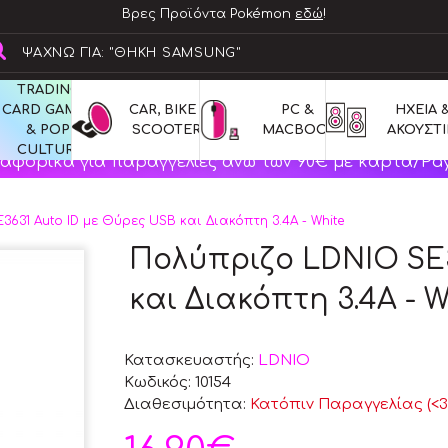
Βρες Προϊόντα Pokémon
εδώ
!
TRADING 
CARD GAMES 
CAR, BIKE & 
PC & 
ΗΧΕΙΑ &
& POP 
SCOOTERS
MACBOOK
ΑΚΟΥΣΤΙ
CULTURE
αφορικά για παραγγελίες άνω των 90€ με κάρτα/Pay
631 Auto ID με Θύρες USB και Διακόπτη 3.4A - White
Πολύπριζο LDNIO SE3
και Διακόπτη 3.4A - W
Κατασκευαστής:
LDNIO
Κωδικός:
10154
Διαθεσιμότητα:
Κατόπιν Παραγγελίας (<30