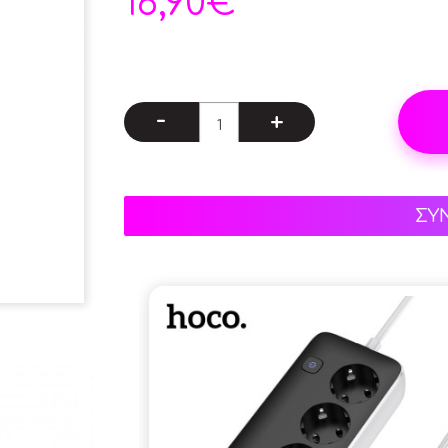
16,90€
-
+
ΣΥ