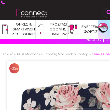
ΘΗΚΕΣ & 
ΠΡΟΣΤΑΣΙΑ 
ΕΝΕΡΓΕΙΑ & 
SMARTWACH 
ΟΘΟΝΗΣ & 
ΦΟΡΤΙΣΗ
ACCESSORIES
ΚΑΜΕΡΑΣ
Δωρεάν μετ
Αρχική
PC & Macbook
Τσάντες MacBook & Laptop
Sleeve Case
-35
%