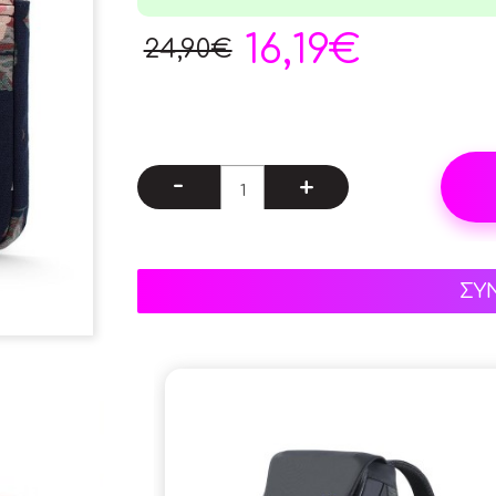
16,19€
24,90€
-
+
ΣΥ