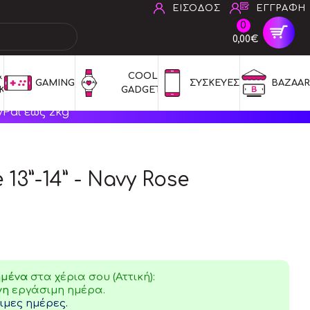
ΕΙΣΟΔΟΣ
ΕΓΓΡΑΦΗ
0
0,00€
 
COOL 
GAMING
ΣΥΣΚΕΥΕΣ
BAZAAR
ΚΑ
GADGETS
Pal έως 2kg
 13”-14” - Navy Rose
ημένα
στα χέρια σου (Αττική):
νη
εργάσιμη ημέρα.
μες ημέρες.