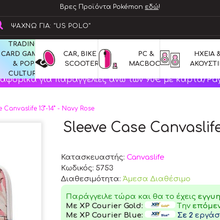
Βρες Προϊόντα Pokémon
εδώ
!
TRADING 
CARD GAMES 
CAR, BIKE & 
PC & 
ΗΧΕΙΑ &
& POP 
SCOOTERS
MACBOOK
ΑΚΟΥΣΤΙ
CULTURE
αφορικά για παραγγελίες άνω των 90€ με κάρτα/Pay
 Canvaslife 13”-14” - Navy Rose
Sleeve Case Canvaslife
Κατασκευαστής:
Canvaslife
Κωδικός:
5753
Διαθεσιμότητα:
Άμεσα Διαθέσιμο
Παράγγειλε τώρα και θα το έχεις
εγγυ
Με XP Courier Gold:
Tην
επόμε
Με XP Courier Blue:
Σε 2
εργάσι