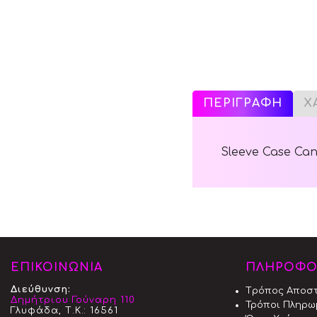
ΠΕΡΙΓΡΑΦΗ
Χ
Sleeve Case Canv
ΕΠΙΚΟΙΝΩΝΙΑ
ΠΛΗΡΟΦΟ
Διεύθυνση:
Tρόπος Aποσ
Δημήτριου Γούναρη 110
Τρόποι Πληρω
Γλυφάδα, Τ.Κ.: 16561